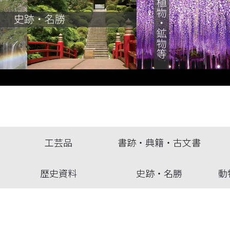
工芸品
書跡・典籍・古文書
歴史資料
史跡・名勝
動