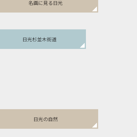
名画に見る日光
日光杉並木街道
日光の自然