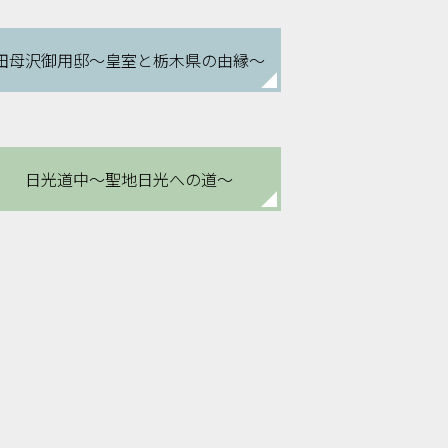
田母沢御用邸
～皇室と栃木県の由縁～
日光道中
～聖地日光への道～