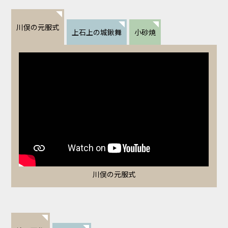
川俣の元服式
上石上の城鍬舞
小砂焼
川俣の元服式