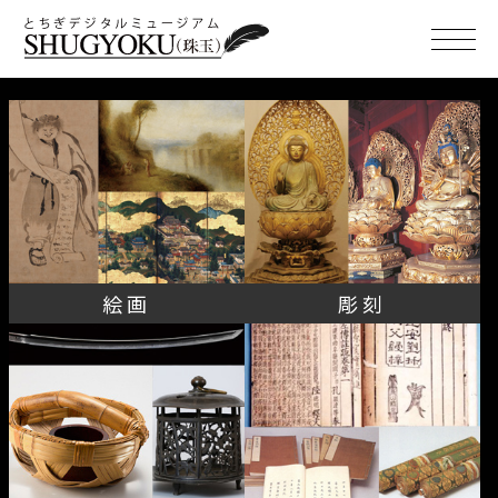
TOP
詳細にさがす
地図からさがす
カテゴリー
絵画
彫刻
工芸品
絵画
彫刻
書跡・典籍・古文書
考古資料
無形文化財
民俗資料(有形・無形)
建造物
歴史資料
史跡・名勝
動物・植物・鉱物等
写真・映像(美術)
"SHUGYOKU"とは