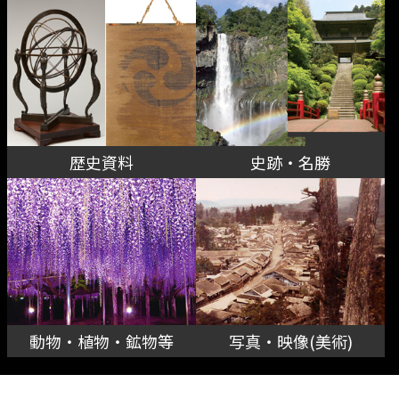
歴史資料
史跡・名勝
動物・植物・鉱物等
写真・映像(美術)