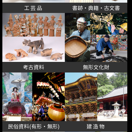
工芸品
書跡・典籍・古文書
利用規約
ヘルプ＆リンク
言語選択
日本語
English
考古資料
無形文化財
民俗資料(有形・無形)
建造物