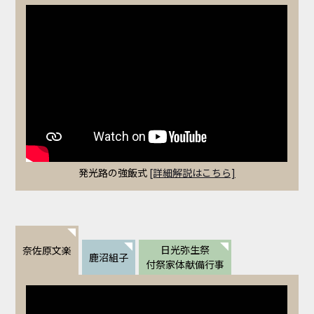
発光路の強飯式
[詳細解説はこちら]
日光弥生祭
奈佐原文楽
鹿沼組子
付祭家体献備行事