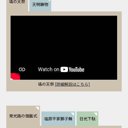
塙の天祭
天明鋳物
塙の天祭
[詳細解説はこちら]
発光路の強飯式
塩原平家獅子舞
日光下駄