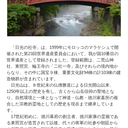
「日光の社寺」は、1999年にモロッコのマラケシュで開
催された第23回世界遺産委員会において、我が国10番目の
世界遺産として登録されました。登録範囲は、二荒山神
社、東照宮、輪王寺の「二社一寺」及びそれらの境内地か
らなり、その中に国宝９棟、重要文化財94棟の計103棟の建
造物群が含まれています。
日光山は、８世紀末の仏僧勝道による日光開山以来、
1250年以上の歴史を有し、古くから山岳信仰の聖地とな
り、自然環境と一体となって神道・仏教・徳川家墓所の複
合した宗教的霊地としての歴史を現在まで継承していま
す。
17世紀初めに、徳川幕府の創立者、徳川家康の霊廟であ
る東照宮が造営されて以後、代々の将軍の社参や朝廷から