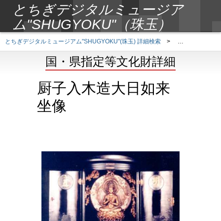
とちぎデジタルミュージア
ム"SHUGYOKU"（珠玉）
とちぎデジタルミュージアム"SHUGYOKU"(珠玉) 詳細検索
>
国・県指定等文
国・県指定等文化財詳細
厨子入木造大日如来
坐像