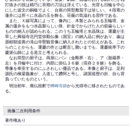
打抜きの技は精巧に衣褶の刀法は冴えている。光背も日輪を中心
にした波文の銅板でよく、台座の筒型敷茄子は珍しい。４段葺の
蓮弁には所々に水晶の玉を飾る。荘厳の気溢れる習作である。
また、Ｘ線写真によって、像内に、木製とみられる五輪塔、金
属の蓮弁をもつ水晶製らしい珠、針金でからげた人の前歯らしい
ものの納入が認められる。このうち五輪塔と水晶珠は、運慶が主
宰した興福寺北円堂弥勤仏像（国宝）の納入品に例があり、歯は
源頼朝追善の滝山寺聖観音像に納入されたとの伝えがある。これ
らのことからも、運慶の作とは断言し難いまでも、運慶統率下の
慶派仏師による造立と考えられる。
なお筒型の厨子は、両扉にバン（金剛界・右）、ア（胎蔵界・
左）を月輪中に付け、内部に掛仏３６躯（現存２８躯）を飾る。
尊像を奉安するのにふさわしい優品である。本像と厨子は、足利
源氏の棟梁義兼が、入道して鑁阿と号し、諸国巡歴の折、自ら背
負っていたものという。
明治初年、廃仏毀釈で
樺崎寺跡
から光得寺に移されたものであ
る。
画像二次利用条件
著作権あり