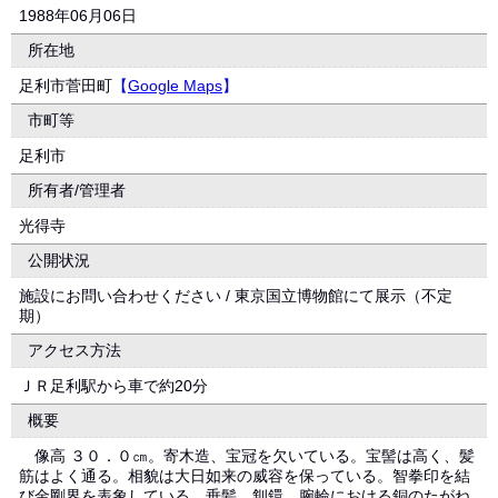
1988年06月06日
所在地
足利市菅田町
【
Google Maps
】
市町等
足利市
所有者/管理者
光得寺
公開状況
施設にお問い合わせください / 東京国立博物館にて展示（不定
期）
アクセス方法
ＪＲ足利駅から車で約20分
概要
像高 ３０．０㎝。寄木造、宝冠を欠いている。宝髻は高く、髪
筋はよく通る。相貌は大日如来の威容を保っている。智拳印を結
び金剛界を表象している。垂髪、釧鐶、腕輪における銅のたがね