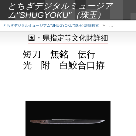
とちぎデジタルミュージア
ム"SHUGYOKU"（珠玉）
とちぎデジタルミュージアム"SHUGYOKU"(珠玉) 詳細検索
>
国・県指定等文
国・県指定等文化財詳細
短刀 無銘 伝行
光 附 白鮫合口拵