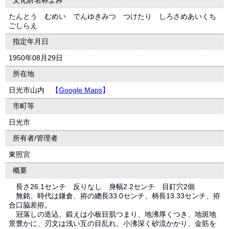
文化財名称よみ
たんとう むめい でんゆきみつ つけたり しろさめあいくち
ごしらえ
指定年月日
1950年08月29日
所在地
日光市山内
【
Google Maps
】
市町等
日光市
所有者/管理者
東照宮
概要
長さ26.1センチ 反りなし 身幅2.2センチ 目釘穴2個
無銘、時代は鎌倉、拵の總長33.0センチ、柄長13.33センチ、拵
合口脇差拵。
冠落しの造込、鍛えは小板目肌つまり、地沸厚くつき、地斑地
景豊かに、刃文は浅い互の目乱れ、小沸深く砂流かかり、金筋を