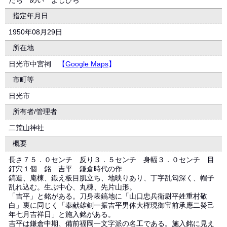
たち めい よしひら
指定年月日
1950年08月29日
所在地
日光市中宮祠
【
Google Maps
】
市町等
日光市
所有者/管理者
二荒山神社
概要
長さ７５．０センチ 反り３．５センチ 身幅３．０センチ 目
釘穴１個 銘 吉平 鎌倉時代の作
鎬造、庵棟、鍛え板目肌立ち、地映りあり、丁字乱匂深く、帽子
乱れ込む。生ぶ中心、丸棟、先片山形。
「吉平」と銘がある。刀身表鎬地に「山口忠兵衛尉平姓重村敬
白」裏に同じく「奉献雄剣一振吉平男体大権現御宝前承應二癸己
年七月吉祥日」と施入銘がある。
吉平は鎌倉中期、備前福岡一文字派の名工である。施入銘に見え