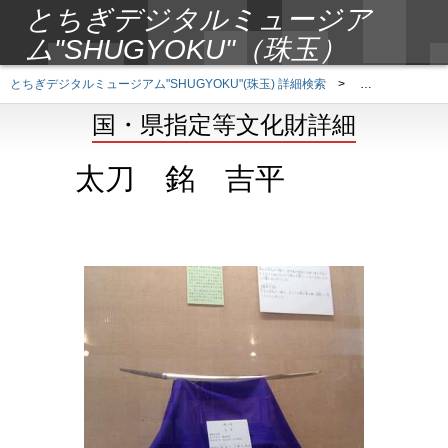
とちぎデジタルミュージア
ム"SHUGYOKU"（珠玉）
とちぎデジタルミュージアム"SHUGYOKU"(珠玉) 詳細検索
>
国・県指定等文
国・県指定等文化財詳細
太刀 銘 吉平