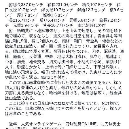
拵総長337.0センチ 鞘長231.0センチ 柄長107.5センチ 鞘
口長径10.7センチ 縁長径10.7センチ 鐔縦12.7センチ 横9.6セ
ンチ 厚1.7センチ 蛭巻1.6センチ
長216.7センチ 反り6.4センチ 元幅5.6センチ 鋒長7.2セン
チ 元重1.9センチ 茎長10.77センチ 南北朝時代の作
拵・柄鞘共に下地麻布張り、上を山金で蛭巻し、その間を錆下
地で埋めて、表をならし、波文の刷毛目塗を施す。青金具を等間
隔に鞘に5個、柄に2個入れる。頭縁・鞘口・青金具・蛭巻などの
総金具は山金造り、縁・頭・鐺は花先につくり、猪目透を入れ
る。鐔は喰出で厚く丸耳。切羽各1枚をつける。刀身、冠落造、庵
棟、庵低く、反普通、中鋒、地は大板目流れ、肌立ち、地沸よく
つき、湯走、地斑交る。刃文は沸出来、小乱刃に小足、葉頻りに
入り、砂流しかかり、上半は匂い口締りごころ、下半は匂淡く、
地に淡い飛焼交る。帽子は乱れ込んで掃かけ、先尖りごころにや
や乱れて長く返る。鉄はばき付き。
この太刀は南北朝時代に流行した大太刀の遺例であるが、祢々
切太刀は普通の太刀拵と異り、帯取りの足金具がない。しかし又
刀拵に見る栗形もなく、喰出鐔を付ける。蛭巻は幅広く、総金具
は山金造である。
ここに祢々とは日光山中のねねが沢に棲んでいた。化け物で、
この刀は、自然に鞘から抜けてその祢々を切ったという。祢々と
は河童のことである。
近年、人気オンラインゲーム「刀剣乱舞ONLINE」に刀剣男士