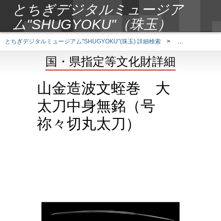
とちぎデジタルミュージア
ム"SHUGYOKU"（珠玉）
とちぎデジタルミュージアム"SHUGYOKU"(珠玉) 詳細検索
>
国・県指定等文
国・県指定等文化財詳細
山金造波文蛭巻 大
太刀中身無銘（号
祢々切丸太刀）