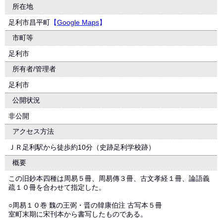
所在地
足利市昌平町
【
Google Maps
】
市町等
足利市
所有者/管理者
足利市
公開状況
非公開
アクセス方法
ＪＲ足利駅から徒歩約10分（史跡足利学校跡）
概要
この旧鈔本四種は周易５冊、周易傳３冊、古文孝経１冊、論語義
疏１０冊を合わせて指定した。
○周易１０巻 魏の王弼・晋の韓康伯注 古写本５冊
室町末期に宋刊本から書写したものである。