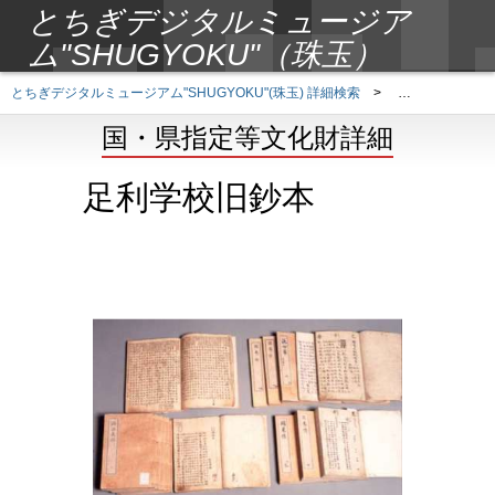
とちぎデジタルミュージア
ム"SHUGYOKU"（珠玉）
とちぎデジタルミュージアム"SHUGYOKU"(珠玉) 詳細検索
>
国・県指定等文
国・県指定等文化財詳細
足利学校旧鈔本