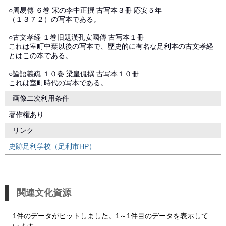
○周易傳 ６巻 宋の李中正撰 古写本３冊 応安５年
（１３７２）の写本である。
○古文孝経 １巻旧題漢孔安國傳 古写本１冊
これは室町中葉以後の写本で、歴史的に有名な足利本の古文孝経
とはこの本である。
○論語義疏 １０巻 梁皇侃撰 古写本１０冊
これは室町時代の写本である。
画像二次利用条件
著作権あり
リンク
史跡足利学校（足利市HP）
関連文化資源
1件のデータがヒットしました。1～1件目のデータを表示して