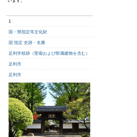
います。
1
国・県指定等文化財
国 指定 史跡・名勝
足利学校跡（聖廟および附属建物を含む）
足利市
足利市