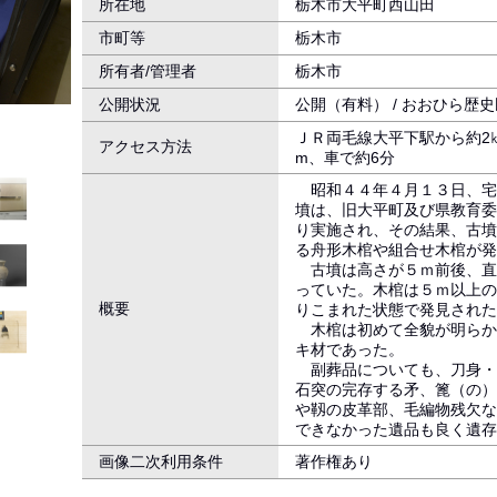
所在地
栃木市大平町西山田
市町等
栃木市
所有者/管理者
栃木市
公開状況
公開（有料） / おおひら歴
ＪＲ両毛線大平下駅から約2㎞
アクセス方法
m、車で約6分
昭和４４年４月１３日、宅
墳は、旧大平町及び県教育委
り実施され、その結果、古墳
る舟形木棺や組合せ木棺が発
古墳は高さが５ｍ前後、直
っていた。木棺は５ｍ以上の
概要
りこまれた状態で発見された
木棺は初めて全貌が明らか
キ材であった。
副葬品についても、刀身・
石突の完存する矛、篦（の）
や靱の皮革部、毛編物残欠な
できなかった遺品も良く遺存
画像二次利用条件
著作権あり