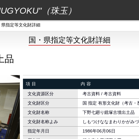
GYOKU"（珠玉）
・県指定等文化財詳細
国・県指定等文化財詳細
土品
項目
内容
文化資源区分
考古資料 / 考古資料
文化財区分
国 指定 有形文化財（考古・
文化財名称
下野七廻り鏡塚古墳出土品
文化財名称よみ
しもつけななまわりかがみ
指定年月日
1986年06月06日