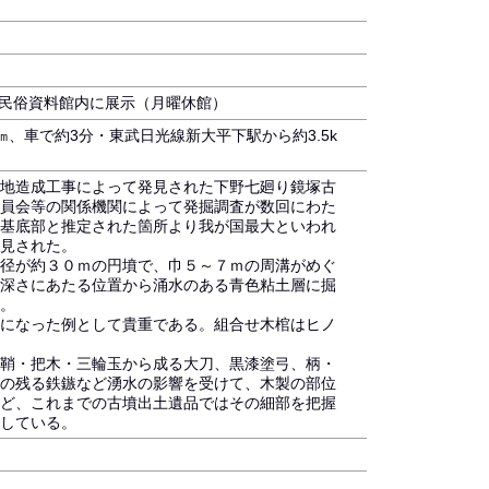
史民俗資料館内に展示（月曜休館）
、車で約3分・東武日光線新大平下駅から約3.5k
地造成工事によって発見された下野七廻り鏡塚古
員会等の関係機関によって発掘調査が数回にわた
基底部と推定された箇所より我が国最大といわれ
見された。
径が約３０ｍの円墳で、巾５～７ｍの周溝がめぐ
深さにあたる位置から涌水のある青色粘土層に掘
。
になった例として貴重である。組合せ木棺はヒノ
鞘・把木・三輪玉から成る大刀、黒漆塗弓、柄・
の残る鉄鏃など湧水の影響を受けて、木製の部位
ど、これまでの古墳出土遺品ではその細部を把握
している。