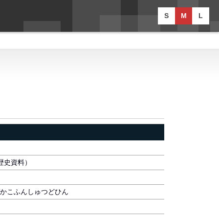
S
M
L
歴史資料）
づかこふんしゅつどひん