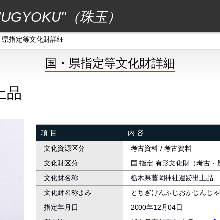
GYOKU"（珠玉）
・県指定等文化財詳細
国・県指定等文化財詳細
土品
項目
内容
文化資源区分
考古資料 / 考古資料
文化財区分
国 指定 有形文化財（考古・
文化財名称
栃木県藤岡神社遺跡出土品
文化財名称よみ
とちぎけんふじおかじんじゃ
指定年月日
2000年12月04日