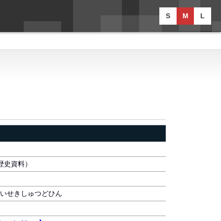
S
M
L
歴史資料）
いせきしゅつどひん