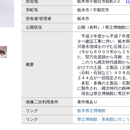
所在地
栃木県宇都宮市睦町2-2
【
市町等
栃木市 / 宇都宮市
所有者/管理者
栃木市
公開状況
公開（有料） / 県立博物館
平成３年度から平成７年度
ター建設工事に伴い、栃木県
川遊水池域をのぞむ丘陵上に
（今から６０００年から２５
た。竪穴住居跡から耳飾、土
このうち縄文時代後期から
概要
かけての土器、土製品（土偶
（石剣・石冠など）４０８点
２４４点が一括指定される。
多彩・多種の土製品・石製
に製作され、縄文時代の精神
現在は県立博物館に寄託中
画像二次利用条件
著作権あり
リンク
栃木県立博物館
リンク
県立博物館・美術館に行こう