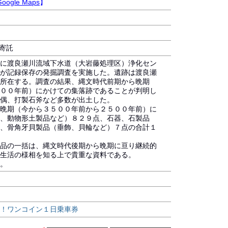
Google Maps
】
に寄託
に渡良瀬川流域下水道（大岩藤処理区）浄化セン
が記録保存の発掘調査を実施した。遺跡は渡良瀬
所在する。調査の結果、縄文時代前期から晩期
００年前）にかけての集落跡であることが判明し
偶、打製石斧など多数が出土した。
晩期（今から３５００年前から２５００年前）に
、動物形土製品など）８２９点、石器、石製品
、骨角牙貝製品（垂飾、貝輪など）７点の合計１
品の一括は、縄文時代後期から晩期に亘り継続的
生活の様相を知る上で貴重な資料である。
。
！ワンコイン１日乗車券