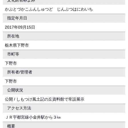
文化財名称よみ
かぶとづかこふんしゅつど じんぶつはにわいち
指定年月日
2017年09月15日
所在地
栃木県下野市
市町等
下野市
所有者/管理者
下野市
公開状況
公開 / しもつけ風土記の丘資料館で常設展示
アクセス方法
ＪＲ宇都宮線小金井駅から３㎞
概要