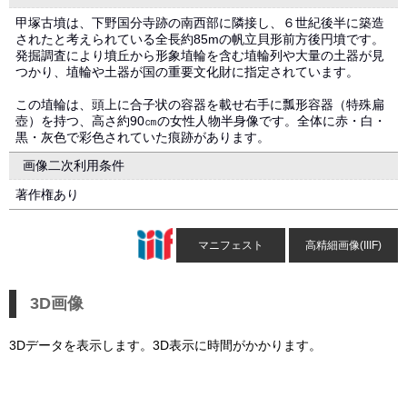
甲塚古墳は、下野国分寺跡の南西部に隣接し、６世紀後半に築造
されたと考えられている全長約85mの帆立貝形前方後円墳です。
発掘調査により墳丘から形象埴輪を含む埴輪列や大量の土器が見
つかり、埴輪や土器が国の重要文化財に指定されています。
この埴輪は、頭上に合子状の容器を載せ右手に瓢形容器（特殊扁
壺）を持つ、高さ約90㎝の女性人物半身像です。全体に赤・白・
黒・灰色で彩色されていた痕跡があります。
画像二次利用条件
著作権あり
マニフェスト
高精細画像(IIIF)
3D画像
3Dデータを表示します。3D表示に時間がかかります。