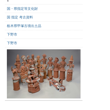
1
国・県指定等文化財
国 指定 考古資料
栃木県甲塚古墳出土品
下野市
下野市