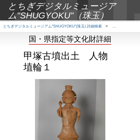
とちぎデジタルミュージア
ム"SHUGYOKU"（珠玉）
とちぎデジタルミュージアム"SHUGYOKU"(珠玉) 詳細検索
>
国・県指定等文
国・県指定等文化財詳細
甲塚古墳出土 人物
埴輪１