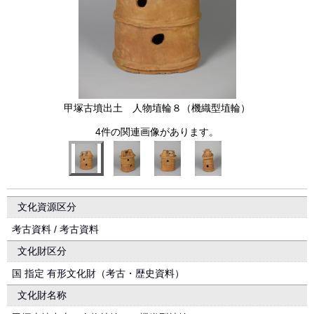
甲塚古墳出土 人物埴輪８（機織型埴輪）
4件の関連画像があります。
文化資源区分
考古資料 / 考古資料
文化財区分
国 指定 有形文化財（考古・歴史資料）
文化財名称