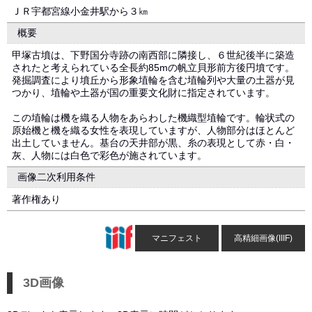
ＪＲ宇都宮線小金井駅から３㎞
概要
甲塚古墳は、下野国分寺跡の南西部に隣接し、６世紀後半に築造
されたと考えられている全長約85mの帆立貝形前方後円墳です。
発掘調査により墳丘から形象埴輪を含む埴輪列や大量の土器が見
つかり、埴輪や土器が国の重要文化財に指定されています。
この埴輪は機を織る人物をあらわした機織型埴輪です。輪状式の
原始機と機を織る女性を表現していますが、人物部分はほとんど
出土していません。基台の天井部が黒、糸の表現として赤・白・
灰、人物には白色で彩色が施されています。
画像二次利用条件
著作権あり
マニフェスト
高精細画像(IIIF)
3D画像