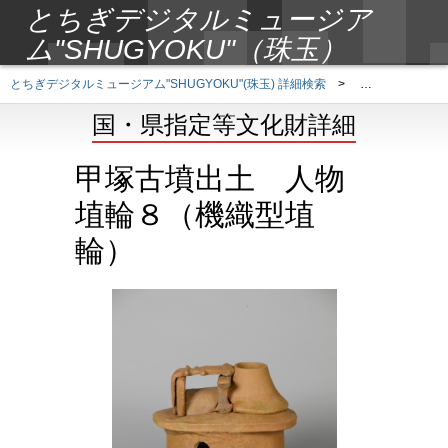
とちぎデジタルミュージア
ム"SHUGYOKU"（珠玉）
とちぎデジタルミュージアム"SHUGYOKU"(珠玉) 詳細検索
>
国・県指定等文
国・県指定等文化財詳細
甲塚古墳出土 人物
埴輪８（機織型埴
輪）