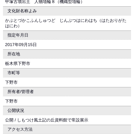
甲塚古墳出土 人物埴輪８（機織型埴輪）
文化財名称よみ
かぶとづかこふんしゅつど じんぶつはにわはち（はたおりがた
はにわ）
指定年月日
2017年09月15日
所在地
栃木県下野市
市町等
下野市
所有者/管理者
下野市
公開状況
公開 / しもつけ風土記の丘資料館で常設展示
アクセス方法