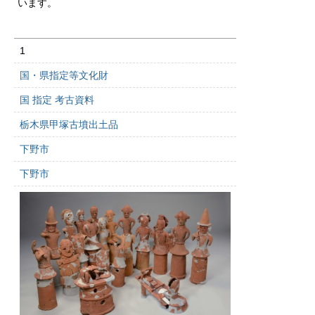
います。
1
国・県指定等文化財
国 指定 考古資料
栃木県甲塚古墳出土品
下野市
下野市