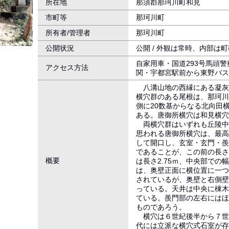
所在地
那須郡那珂川町和見
市町等
那珂川町
所有者/管理者
那珂川町
公開状況
公開 / 外観は常時、内部は
自家用車・国道293号馬頭警
アクセス方法
関・宇都宮駅前から東野バス
八溝山地の西縁にある凝灰
横穴群のある尾根は、那珂川
側に20数基からなる北向田
ある。唐御所横穴は和見横穴
両横穴群はいずれも丘陵中
思われる唐御所横穴は、最高
して開口し、玄室・玄門・羨
であることが、この前の長さ1
概要
は長さ2.75ｍ、中央部での幅
は、奥壁正面に横位置に一つ
されているが、奥壁と右側壁
っている。天井は中央に棟木
ている。羨門部の左右にはほ
ものであろう。
横穴は６世紀後半から７世
代には立派な横穴式石室が存