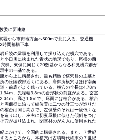
町教委に要連絡
察署から市街地方面へ500mで北に入る。交通機
2時間都橋下車
岩丘陵の露頭を利用して掘り込んだ横穴である。
と小口川に挟まれた舌状の地形であり、尾根の西
横穴群、東側に同じく20数基からなる和見横穴群が
群中の一基である。
腹から上に構築され、最も精緻で横穴群の主墓と
所の丘陵鞍部近くにある。唐御所横穴はほぼ南面
道・前庭がよく残っている。横穴の全長は4.78ｍ
.94ｍ、先端幅3.8ｍの台形状の前庭がある。玄室
2.34ｍ、高さ1.9ｍで、床面には棺台がある。棺台
と両側壁に沿って縦位置に二つの計三つが造りだ
の棺台は同じ高さで、左側壁のそれは一段低くな
を造り出し、左右に切妻屋根に似せた傾斜をつけ
ぞ穴が掘り込まれ、閉塞材のがん入に使用された
紀にかけて、全国的に構築される。また、７世紀
するところから、本横穴は古墳時代終末の７世紀