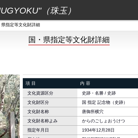
GYOKU"（珠玉）
・県指定等文化財詳細
国・県指定等文化財詳細
項目
内容
文化資源区分
史跡・名勝 / 史跡
文化財区分
国 指定 記念物（史跡）
文化財名称
唐御所横穴
文化財名称よみ
からのごしょおうけつ
指定年月日
1934年12月28日