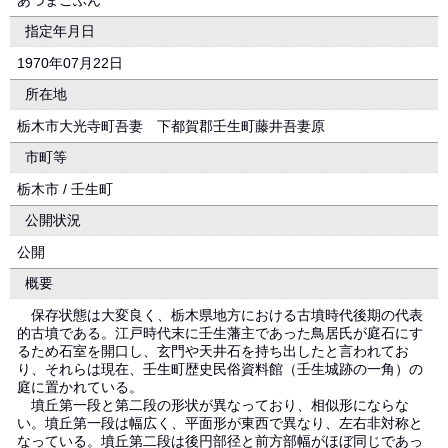
あづまこふん
指定年月日
1970年07月22日
所在地
栃木市大光寺町吾妻 下都賀郡壬生町藤井吾妻原
市町等
栃木市 / 壬生町
公開状況
公開
概要
保存状態は大変良く、栃木県地方における古墳時代後期の代表
的古墳である。江戸時代末に壬生藩主であった鳥居氏が庭石にす
るため石室を開口し、玄門や天井石を持ち出したと言われてお
り、それらは現在、壬生町歴史民俗資料館（壬生城跡の一角）の
庭に置かれている。
墳丘第一段と第二段の形状が異なっており、相似形にならな
い。墳丘第一段は幅広く、平面形が東西で異なり、左右非対称と
なっている。墳丘第二段は後円部径と前方部幅がほぼ同じであっ