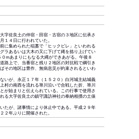
大字佐良土の仲宿・田宿・古宿の３地区に伝承さ
８月１４日に行われていた。
前に集められた稲藁で「ヒックビレ」といわれる
グラあるいは大木の又に下げて縄を捻り上げてい
５０mあまりにもなる大縄ができあがる。午後８
道路上で、当番宿と残り２地区の対抗戦で綱引き
ばその地区は豊作、無病息災が約束されるといわ
ないが、永正１７年（１５２０）白河城主結城義
上村の南西を流れる箒川沿いで合戦した折、箒川
とが始まりと伝えられている。この行事で使用さ
れる大字佐良土の鎮守諏訪神社の奉納相撲の土俵
いたが、諸事情により休止中である。平成２９年
２２年ぶりに開催された。