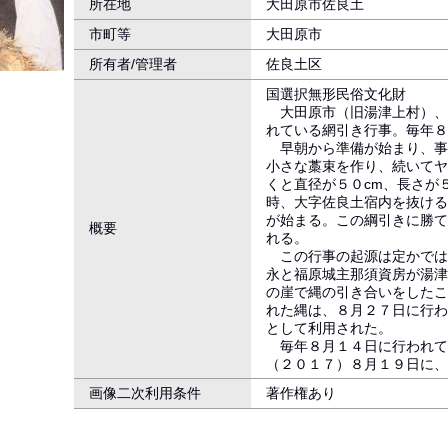
所在地
大田原市佐良土
市町等
大田原市
所有者/管理者
佐良土区
国選択無形民俗文化財
大田原市（旧湯津上村）、
れている網引き行事。毎年
早朝から準備が始まり、事
小さな藁束を作り、続いてヤ
くと直径が５０cm、長さが
時、大字佐良土宿内を抜ける
が始まる。この綱引きに勝て
概要
れる。
この行事の起源は定かでは
永と福原城主那須資房が湯津
の崖で縄の引き合いをしたこ
れた縄は、８月２７日に行わ
として利用された。
毎年８月１４日に行われて
（２０１７）８月１９日に、
画像二次利用条件
著作権あり