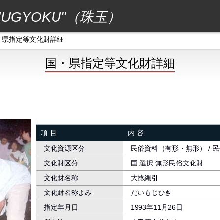
GYOKU"（珠玉）
・県指定等文化財詳細
国・県指定等文化財詳細
項目
内容
文化資源区分
民俗資料（有形・無形） / 
文化財区分
国 選択 無形民俗文化財
文化財名称
大捻縄引
文化財名称よみ
だいもじひき
指定年月日
1993年11月26日