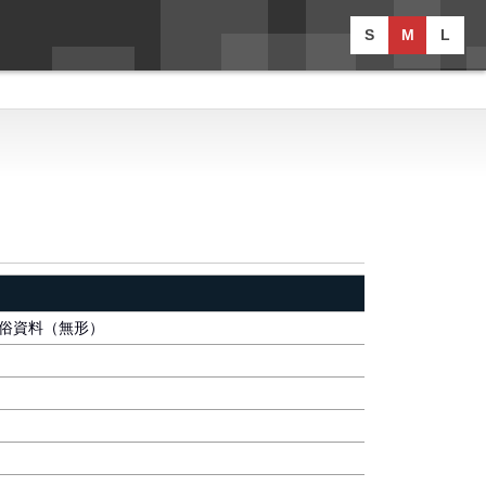
S
M
L
民俗資料（無形）