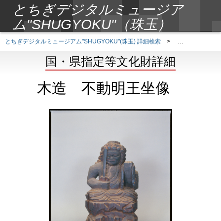
とちぎデジタルミュージア
ム"SHUGYOKU"（珠玉）
とちぎデジタルミュージアム"SHUGYOKU"(珠玉) 詳細検索
>
国・県指定等文
国・県指定等文化財詳細
木造 不動明王坐像