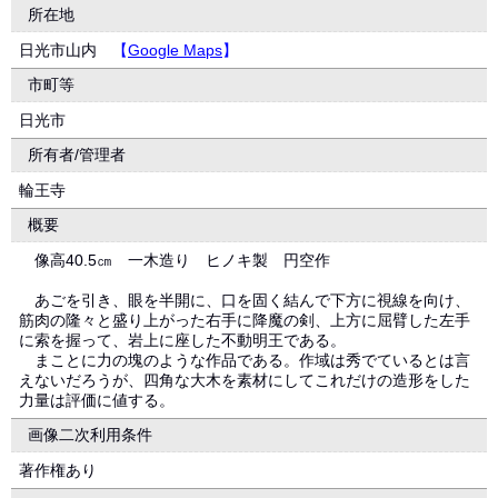
所在地
日光市山内
【
Google Maps
】
市町等
日光市
所有者/管理者
輪王寺
概要
像高40.5㎝ 一木造り ヒノキ製 円空作
あごを引き、眼を半開に、口を固く結んで下方に視線を向け、
筋肉の隆々と盛り上がった右手に降魔の剣、上方に屈臂した左手
に索を握って、岩上に座した不動明王である。
まことに力の塊のような作品である。作域は秀でているとは言
えないだろうが、四角な大木を素材にしてこれだけの造形をした
力量は評価に値する。
画像二次利用条件
著作権あり