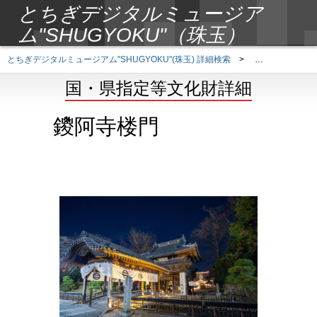
とちぎデジタルミュージア
ム"SHUGYOKU"（珠玉）
とちぎデジタルミュージアム"SHUGYOKU"(珠玉) 詳細検索
>
国・県指定等文
国・県指定等文化財詳細
鑁阿寺楼門