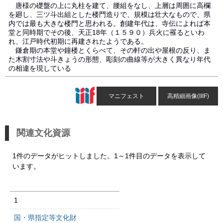
唐様の礎盤の上に丸柱を建て、腰組をなし、上層は周囲に高欄
を廻し、三ツ斗出組とした楼門造りで、規模は壮大なもので、県
内では最も大きな楼門と思われる。創建年代は、寺伝によれば本
堂と同時期でその後、天正18年（１５９０）兵火に罹るといわ
れ、江戸時代初期に再建されたようである。
鎌倉期の本堂や鐘楼とくらべて、その軒の出や屋根の反り、ま
た木割寸法や斗きょうの形態、彫刻の曲線等が大きく異なり年代
の相違を現している
マニフェスト
高精細画像(IIIF)
関連文化資源
1件のデータがヒットしました。1～1件目のデータを表示して
います。
1
国・県指定等文化財