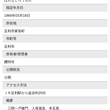
ばんなじろうもん
指定年月日
1966年03月18日
所在地
足利市家富町
市町等
足利市
所有者/管理者
鑁阿寺
公開状況
公開
アクセス方法
ＪＲ足利駅から徒歩約20分
概要
三間一戸楼門、入母屋造、本瓦葺。