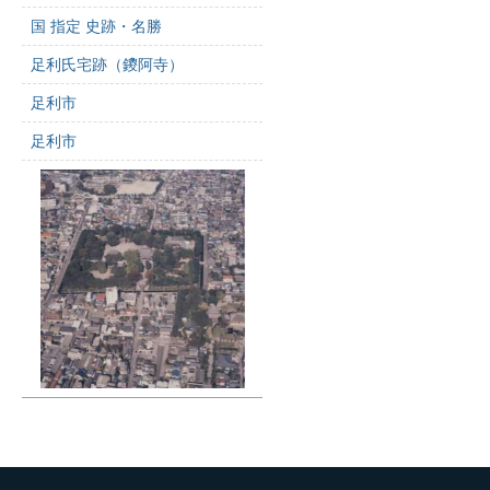
国 指定 史跡・名勝
足利氏宅跡（鑁阿寺）
足利市
足利市