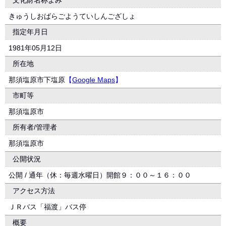
文化財名称よみ
きゅうしおばらごようていしんござしょ
指定年月日
1981年05月12日
所在地
那須塩原市下塩原
【
Google Maps
】
市町等
那須塩原市
所有者/管理者
那須塩原市
公開状況
公開 / 通年（休：毎週水曜日）開館９：００～１６：００
アクセス方法
ＪＲバス「福渡」バス停
概要