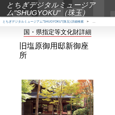
とちぎデジタルミュージア
ム"SHUGYOKU"（珠玉）
とちぎデジタルミュージアム"SHUGYOKU"(珠玉) 詳細検索
>
国・県指定等文
国・県指定等文化財詳細
旧塩原御用邸新御座
所