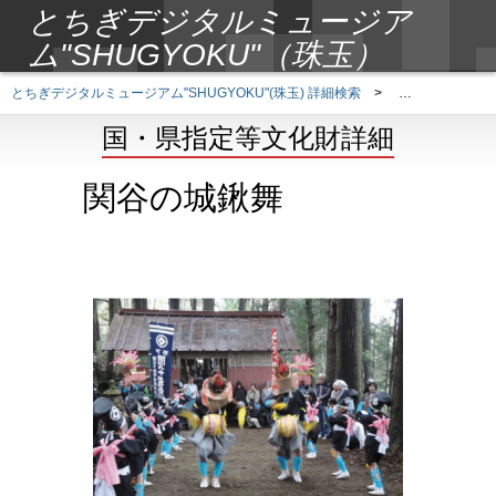
とちぎデジタルミュージア
ム"SHUGYOKU"（珠玉）
とちぎデジタルミュージアム"SHUGYOKU"(珠玉) 詳細検索
>
国・県指定等文
国・県指定等文化財詳細
関谷の城鍬舞