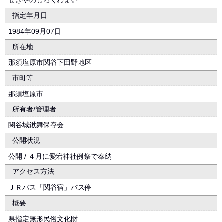
せきやのしろくわまい
指定年月日
1984年09月07日
所在地
那須塩原市関谷下田野地区
市町等
那須塩原市
所有者/管理者
関谷城鍬舞保存会
公開状況
公開 / ４月に愛宕神社例祭で奉納
アクセス方法
ＪＲバス「関谷宿」バス停
概要
県指定無形民俗文化財