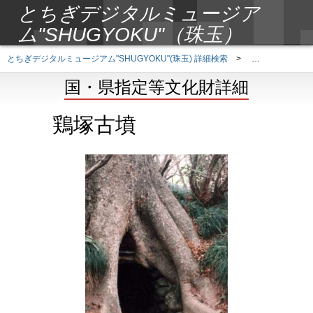
とちぎデジタルミュージア
ム"SHUGYOKU"（珠玉）
とちぎデジタルミュージアム"SHUGYOKU"(珠玉) 詳細検索
>
国・県指定等文
国・県指定等文化財詳細
鶏塚古墳