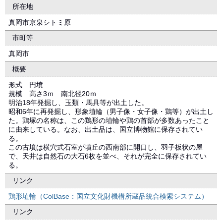
所在地
真岡市京泉シトミ原
市町等
真岡市
概要
形式 円墳
規模 高さ3ｍ 南北径20ｍ
明治18年発掘し、玉類・馬具等が出土した。
昭和6年に再発掘し、形象埴輪（男子像・女子像・鶏等）が出土し
た。鶏塚の名称は、この鶏形の埴輪や鶏の首部が多数あったこと
に由来している。なお、出土品は、国立博物館に保存されてい
る。
この古墳は横穴式石室が墳丘の西南部に開口し、羽子板状の屋
で、天井は自然石の大石6枚を並べ、それが完全に保存されてい
る。
リンク
鶏形埴輪（ColBase：国立文化財機構所蔵品統合検索システム）
リンク