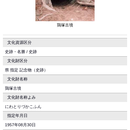
鶏塚古墳
文化資源区分
史跡・名勝 / 史跡
文化財区分
県 指定 記念物（史跡）
文化財名称
鶏塚古墳
文化財名称よみ
にわとりづかこふん
指定年月日
1957年08月30日