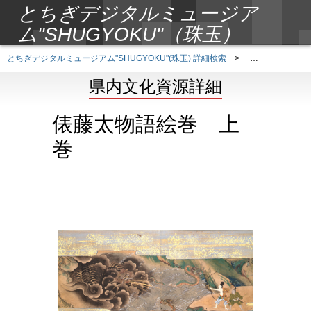
とちぎデジタルミュージア
ム"SHUGYOKU"（珠玉）
とちぎデジタルミュージアム"SHUGYOKU"(珠玉) 詳細検索
>
県内文化資源詳
県内文化資源詳細
俵藤太物語絵巻 上
巻