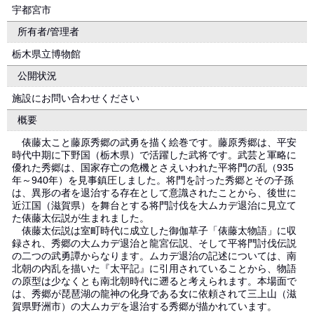
宇都宮市
所有者/管理者
栃木県立博物館
公開状況
施設にお問い合わせください
概要
俵藤太こと藤原秀郷の武勇を描く絵巻です。藤原秀郷は、平安
時代中期に下野国（栃木県）で活躍した武将です。武芸と軍略に
優れた秀郷は、国家存亡の危機とさえいわれた平将門の乱（935
年～940年）を見事鎮圧しました。将門を討った秀郷とその子孫
は、異形の者を退治する存在として意識されたことから、後世に
近江国（滋賀県）を舞台とする将門討伐を大ムカデ退治に見立て
た俵藤太伝説が生まれました。
俵藤太伝説は室町時代に成立した御伽草子「俵藤太物語」に収
録され、秀郷の大ムカデ退治と龍宮伝説、そして平将門討伐伝説
の二つの武勇譚からなります。ムカデ退治の記述については、南
北朝の内乱を描いた『太平記』に引用されていることから、物語
の原型は少なくとも南北朝時代に遡ると考えられます。本場面で
は、秀郷が琵琶湖の龍神の化身である女に依頼されて三上山（滋
賀県野洲市）の大ムカデを退治する秀郷が描かれています。