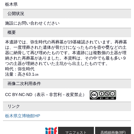
栃木県
公開状況
施設にお問い合わせください
概要
本遺跡では、弥生時代の再葬墓が19基確認されています。再葬墓
は、一度埋葬された遺体が骨だけになったものを壺や甕などの土
器に納骨して再び埋めたものです。本遺跡には複数個の土器が埋
納された再葬墓がありました。本資料は、その中でも最も多い９
つの土器が埋納されていた土坑から出土したものです。
時代：弥生時代
法量：高さ63.1㎝
画像二次利用条件
CC BY-NC-ND（表示－非営利－改変禁止）
リンク
栃木県立博物館HP
マニフェスト
高精細画像(IIIF)