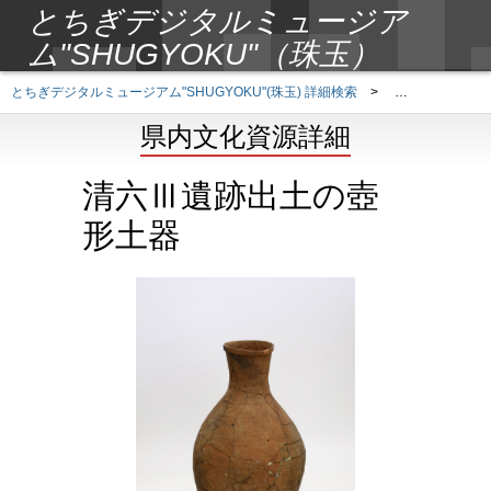
とちぎデジタルミュージア
ム"SHUGYOKU"（珠玉）
とちぎデジタルミュージアム"SHUGYOKU"(珠玉) 詳細検索
>
県内文化資源詳
県内文化資源詳細
清六Ⅲ遺跡出土の壺
形土器