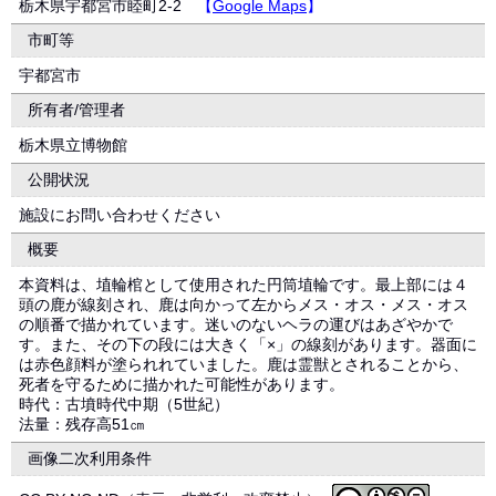
栃木県宇都宮市睦町2-2
【
Google Maps
】
市町等
宇都宮市
所有者/管理者
栃木県立博物館
公開状況
施設にお問い合わせください
概要
本資料は、埴輪棺として使用された円筒埴輪です。最上部には４
頭の鹿が線刻され、鹿は向かって左からメス・オス・メス・オス
の順番で描かれています。迷いのないヘラの運びはあざやかで
す。また、その下の段には大きく「×」の線刻があります。器面に
は赤色顔料が塗られれていました。鹿は霊獣とされることから、
死者を守るために描かれた可能性があります。
時代：古墳時代中期（5世紀）
法量：残存高51㎝
画像二次利用条件