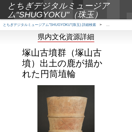
とちぎデジタルミュージア
ム"SHUGYOKU"（珠玉）
とちぎデジタルミュージアム"SHUGYOKU"(珠玉) 詳細検索
>
県内文化資源詳
県内文化資源詳細
塚山古墳群（塚山古
墳）出土の鹿が描か
れた円筒埴輪