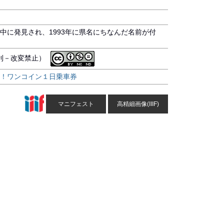
中に発見され、1993年に県名にちなんだ名前が付
営利－改変禁止）
！ワンコイン１日乗車券
マニフェスト
高精細画像(IIIF)