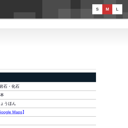
S
M
L
・岩石・化石
本
ょうほん
Google Maps
】