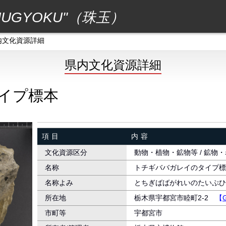
GYOKU"（珠玉）
内文化資源詳細
県内文化資源詳細
イプ標本
項目
内容
文化資源区分
動物・植物・鉱物等 / 鉱物
名称
トチギババガレイのタイプ標
名称よみ
とちぎばばがれいのたいぷひ
所在地
栃木県宇都宮市睦町2-2
【
市町等
宇都宮市