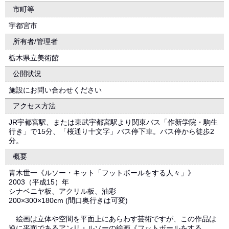
市町等
宇都宮市
所有者/管理者
栃木県立美術館
公開状況
施設にお問い合わせください
アクセス方法
JR宇都宮駅、または東武宇都宮駅より関東バス「作新学院・駒生
行き」で15分、「桜通り十文字」バス停下車。バス停から徒歩2
分。
概要
青木世一《ルソー・キット「フットボールをする人々」》
2003（平成15）年
シナベニヤ板、アクリル板、油彩
200×300×180cm (間口奥行きは可変)
絵画は立体や空間を平面上にあらわす芸術ですが、この作品は
逆に平面であるアンリ・ルソーの絵画《フットボールをする