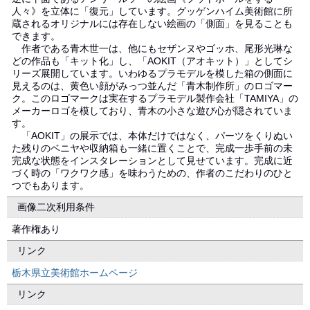
人々》を立体に「復元」しています。グッゲンハイム美術館に所
蔵されるオリジナルには存在しない絵画の「側面」を見ることも
できます。
作者である青木世一は、他にもセザンヌやゴッホ、尾形光琳な
どの作品も「キット化」し、「AOKIT（アオキット）」としてシ
リーズ展開しています。いわゆるプラモデルを模した箱の側面に
見えるのは、黄色い顔がみっつ並んだ「青木制作所」のロゴマー
ク。このロゴマークは実在するプラモデル製作会社「TAMIYA」の
メーカーロゴを模しており、青木の小さな遊び心が隠されていま
す。
「AOKIT」の展示では、本体だけではなく、パーツをくりぬい
た残りのベニヤや収納箱も一緒に置くことで、完成一歩手前の未
完成な状態をインスタレーションとして見せています。完成に近
づく時の「ワクワク感」を味わうための、作者のこだわりのひと
つでもあります。
画像二次利用条件
著作権あり
リンク
栃木県立美術館ホームページ
リンク