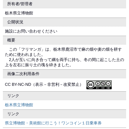
所有者/管理者
栃木県立博物館
公開状況
施設にお問い合わせください
概要
この「フリマンガ」は、栃木県鹿沼市で麻の畑や麦の畑を耕す
ために使われました。
2人が互いに向き合って綱を両手に持ち、冬の間に起こした土の
上を左右に振り土の塊を砕きました。
画像二次利用条件
CC BY-NC-ND（表示－非営利－改変禁止）
リンク
栃木県立博物館
リンク
県立博物館・美術館に行こう！ワンコイン１日乗車券