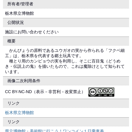
所有者/管理者
栃木県立博物館
公開状況
施設にお問い合わせください
概要
かんぴょうの原料であるユウガオの実から作られる「フクベ細
工」は、栃木県を代表する郷土玩具です。
種とり用のカンピョウの実を利用し、そこに百目鬼（どうめ
き・伝説上の鬼）を描いたもので、これは魔除けとして知られて
います。
画像二次利用条件
CC BY-NC-ND（表示－非営利－改変禁止）
リンク
栃木県立博物館
リンク
県立博物館・美術館に行こう！ワンコイン１日乗車券