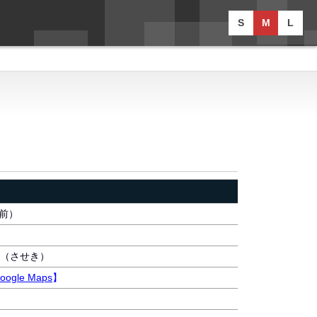
S
M
L
以前）
（させき）
oogle Maps
】