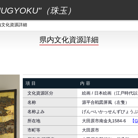
GYOKU"（珠玉）
内文化資源詳細
県内文化資源詳細
）
項目
内容
文化資源区分
絵画 / 日本絵画（江戸時代
名称
源平合戦図屏風（左隻）
名称よみ
げんぺいかっせんずびょうぶ
所在地
大田原市南金丸1584-6
【
G
市町等
大田原市