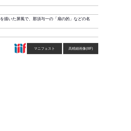
を描いた屏風で、那須与一の「扇の的」などの名
マニフェスト
高精細画像(IIIF)