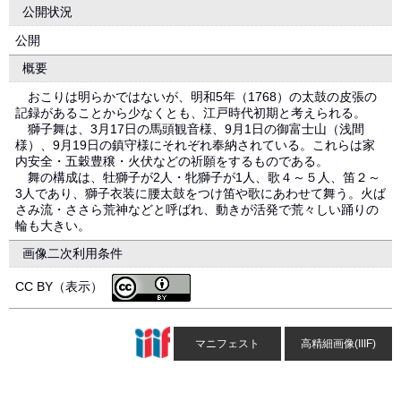
公開状況
公開
概要
おこりは明らかではないが、明和5年（1768）の太鼓の皮張の
記録があることから少なくとも、江戸時代初期と考えられる。
獅子舞は、3月17日の馬頭観音様、9月1日の御富士山（浅間
様）、9月19日の鎮守様にそれぞれ奉納されている。これらは家
内安全・五穀豊穣・火伏などの祈願をするものである。
舞の構成は、牡獅子が2人・牝獅子が1人、歌４～５人、笛２～
3人であり、獅子衣装に腰太鼓をつけ笛や歌にあわせて舞う。火ば
さみ流・ささら荒神などと呼ばれ、動きが活発で荒々しい踊りの
輪も大きい。
画像二次利用条件
CC BY（表示）
マニフェスト
高精細画像(IIIF)