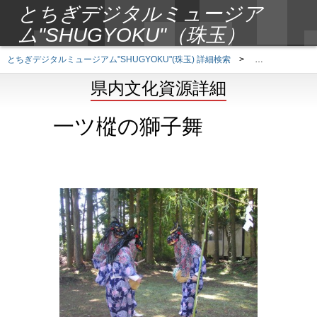
とちぎデジタルミュージア
ム"SHUGYOKU"（珠玉）
とちぎデジタルミュージアム"SHUGYOKU"(珠玉) 詳細検索
>
県内文化資源詳
県内文化資源詳細
一ツ樅の獅子舞