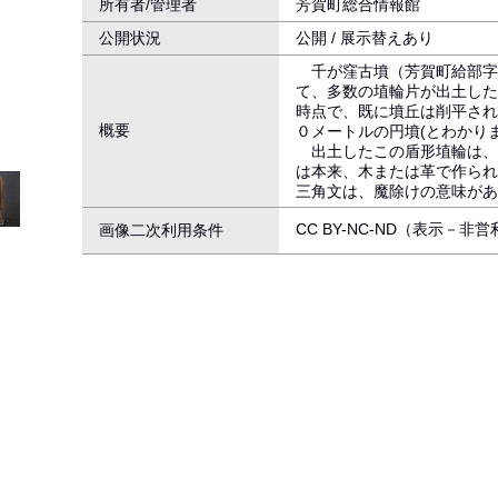
所有者/管理者
芳賀町総合情報館
公開状況
公開 / 展示替えあり
千が窪古墳（芳賀町給部字
て、多数の埴輪片が出土した
時点で、既に墳丘は削平され
概要
０メートルの円墳(とわかり
出土したこの盾形埴輪は、
は本来、木または革で作られ
三角文は、魔除けの意味があ
CC BY-NC-ND（表示－非
画像二次利用条件