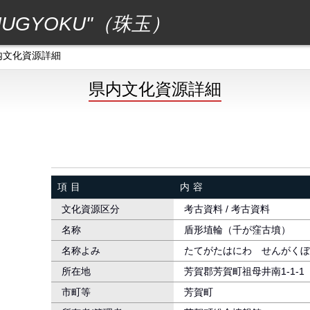
GYOKU"（珠玉）
内文化資源詳細
県内文化資源詳細
）
項目
内容
文化資源区分
考古資料 / 考古資料
名称
盾形埴輪（千が窪古墳）
名称よみ
たてがたはにわ せんがくぼ
所在地
芳賀郡芳賀町祖母井南1-1-1
市町等
芳賀町