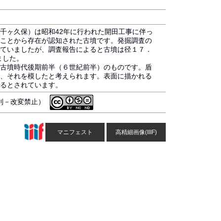
千ヶ久保）は昭和42年に行われた開田工事に伴っ
ことから存在が認知された古墳です。発掘調査の
ていましたが、調査報告によると古墳は径１７．
ました。
古墳時代後期前半（６世紀前半）のものです。盾
、それを模したと考えられます。表面に描かれる
るとされています。
営利－改変禁止）
マニフェスト
高精細画像(IIIF)