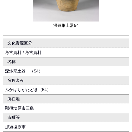
深鉢形土器54
文化資源区分
考古資料 / 考古資料
名称
深鉢形土器 （54）
名称よみ
ふかばちがたどき（54）
所在地
那須塩原市三島
市町等
那須塩原市