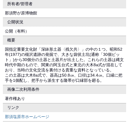
所有者/管理者
那須野が原博物館
公開状況
公開（有料）
概要
国指定重要文化財「深鉢形土器〈残欠共〉」の中の１つ。昭和52
年(1977)の槻沢遺跡の発掘で、大きな袋状土坑(通称「30個ピッ
ト」)から30個分の土器と土器片が出土した。これらの土器は縄文
時代中期のもので、関東の阿玉台式と東北の大木8a式が混在して
おり、当時の文化交流を裏付ける貴重な資料となっている。
この土器は大木8a式で、器高は50.8㎝、口径は34.4㎝。口縁に把
手を1個配し、把手から派生する隆帯が口縁部を廻る。
画像二次利用条件
著作権あり
リンク
那須塩原市ホームページ