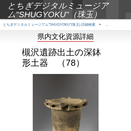
とちぎデジタルミュージア
ム"SHUGYOKU"（珠玉）
とちぎデジタルミュージアム"SHUGYOKU"(珠玉) 詳細検索
>
県内文化資源詳
県内文化資源詳細
槻沢遺跡出土の深鉢
形土器 （78）