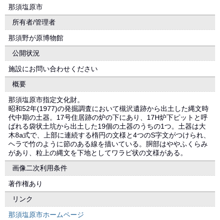
那須塩原市
所有者/管理者
那須野が原博物館
公開状況
施設にお問い合わせください
概要
那須塩原市指定文化財。
昭和52年(1977)の発掘調査において槻沢遺跡から出土した縄文時
代中期の土器。17号住居跡の炉の下にあり、17H炉下ピットと呼
ばれる袋状土坑から出土した19個の土器のうちの1つ。土器は大
木8a式で、上部に連続する楕円の文様と4つのS字文がつけられ、
ヘラで竹のように節のある線を描いている。胴部はややふくらみ
があり、粒上の縄文を下地としてワラビ状の文様がある。
画像二次利用条件
著作権あり
リンク
那須塩原市ホームページ