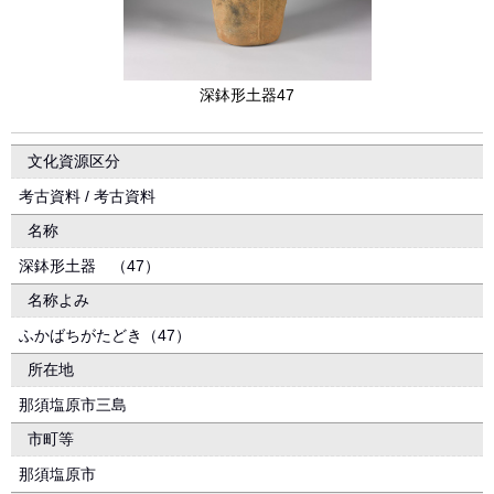
深鉢形土器47
文化資源区分
考古資料 / 考古資料
名称
深鉢形土器 （47）
名称よみ
ふかばちがたどき（47）
所在地
那須塩原市三島
市町等
那須塩原市