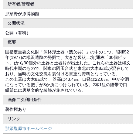
所有者/管理者
那須野が原博物館
公開状況
公開（有料）
概要
国指定重要文化財「深鉢形土器〈残欠共〉」の中の１つ。昭和52
年(1977)の槻沢遺跡の発掘で、大きな袋状土坑(通称「30個ピッ
ト」)から30個分の土器と土器片が出土した。これらの土器は縄文
時代中期のもので、関東の阿玉台式と東北の大木8a式が混在して
おり、当時の文化交流を裏付ける貴重な資料となっている。
この土器は大木8a式で、器高は43.4㎝、口径は22.8㎝。中が空洞
になっている把手が3か所につけられている。2本1組の隆帯で口
縁部には唐草文的な装飾が施されている。
画像二次利用条件
著作権あり
リンク
那須塩原市ホームページ