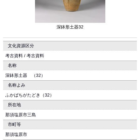
深鉢形土器32
文化資源区分
考古資料 / 考古資料
名称
深鉢形土器 （32）
名称よみ
ふかばちがたどき（32）
所在地
那須塩原市三島
市町等
那須塩原市