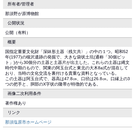
所有者/管理者
那須野が原博物館
公開状況
公開（有料）
概要
国指定重要文化財「深鉢形土器〈残欠共〉」の中の１つ。昭和52
年(1977)の槻沢遺跡の発掘で、大きな袋状土坑(通称「30個ピッ
ト」)から30個分の土器と土器片が出土した。これらの土器は縄文
時代中期のもので、関東の阿玉台式と東北の大木8a式が混在して
おり、当時の文化交流を裏付ける貴重な資料となっている。
この土器は阿玉台式で、器高は47.8㎝、口径は26.8㎝。口縁上の3
つの把手と、胴部のX字状の隆帯が特徴的である。
画像二次利用条件
著作権あり
リンク
那須塩原市ホームページ