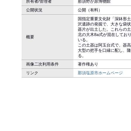
所有者/管理者
那須野が原博物館
公開状況
公開（有料）
国指定重要文化財「深鉢形土器
沢遺跡の発掘で、大きな袋状土
器片が出土した。これらの土
北の大木8a式が混在してお
概要
いる。
この土器は阿玉台式で、器高は
大型の把手を口縁に配し、隆
る。
画像二次利用条件
著作権あり
リンク
那須塩原市ホームページ