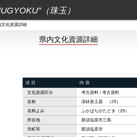
GYOKU"（珠玉）
内文化資源詳細
県内文化資源詳細
項目
内容
文化資源区分
考古資料 / 考古資料
名称
深鉢形土器 （29）
名称よみ
ふかばちがたどき（29）
所在地
那須塩原市三島
市町等
那須塩原市