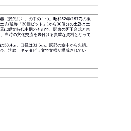
〈残欠共〉」の中の１つ。昭和52年(1977)の槻
坑(通称「30個ピット」)から30個分の土器と土
器は縄文時代中期のもので、関東の阿玉台式と東
り、当時の文化交流を裏付ける貴重な資料となって
38.4㎝、口径は31.6㎝。胴部の途中から欠損。
帯、沈線、キャタピラ文で文様が構成されてい