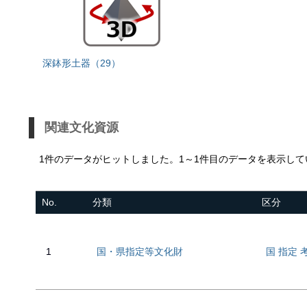
深鉢形土器（29）
関連文化資源
1件のデータがヒットしました。1～1件目のデータを表示して
No.
分類
区分
1
国・県指定等文化財
国 指定 