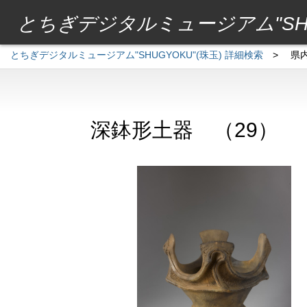
とちぎデジタルミュージアム"SHU
とちぎデジタルミュージアム"SHUGYOKU"(珠玉) 詳細検索
>
県
深鉢形土器 （29）