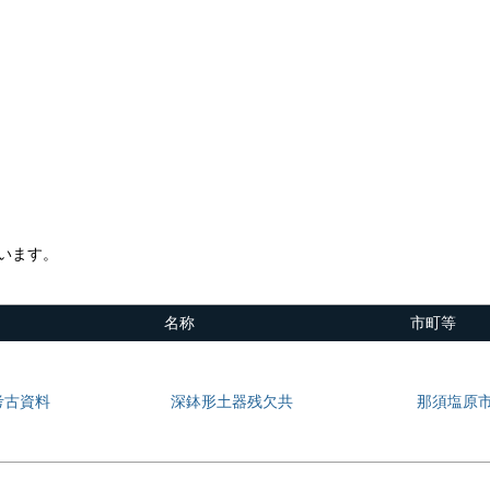
います。
名称
市町等
考古資料
深鉢形土器残欠共
那須塩原