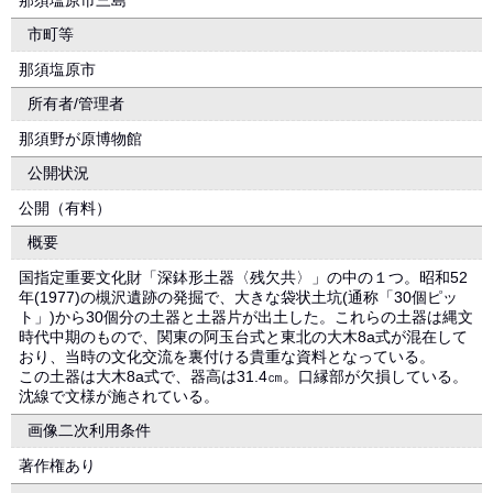
那須塩原市三島
市町等
那須塩原市
所有者/管理者
那須野が原博物館
公開状況
公開（有料）
概要
国指定重要文化財「深鉢形土器〈残欠共〉」の中の１つ。昭和52
年(1977)の槻沢遺跡の発掘で、大きな袋状土坑(通称「30個ピッ
ト」)から30個分の土器と土器片が出土した。これらの土器は縄文
時代中期のもので、関東の阿玉台式と東北の大木8a式が混在して
おり、当時の文化交流を裏付ける貴重な資料となっている。
この土器は大木8a式で、器高は31.4㎝。口縁部が欠損している。
沈線で文様が施されている。
画像二次利用条件
著作権あり