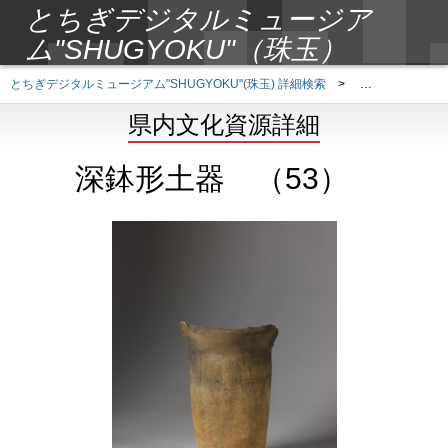
とちぎデジタルミュージア
ム"SHUGYOKU"（珠玉）
とちぎデジタルミュージアム"SHUGYOKU"(珠玉) 詳細検索
>
県内文化資源詳
県内文化資源詳細
深鉢形土器 （53）