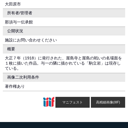
大田原市
所有者/管理者
那須与一伝承館
公開状況
施設にお問い合わせください
概要
大正７年（1918）に発行された、屋島寺と屋島の戦いの名場面を
１枚に描いた作品。与一の隣に描かれている「駒立岩」は現存し
ている。
画像二次利用条件
著作権あり
マニフェスト
高精細画像(IIIF)