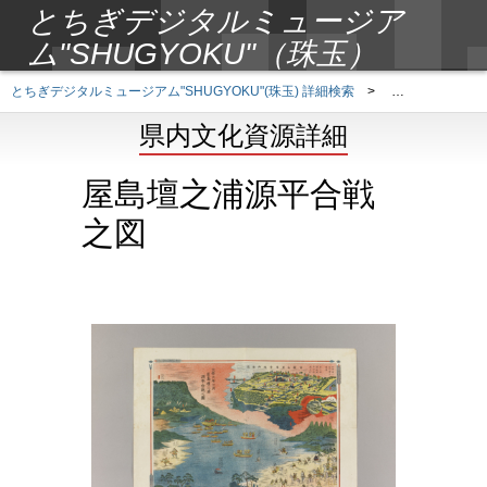
とちぎデジタルミュージア
ム"SHUGYOKU"（珠玉）
とちぎデジタルミュージアム"SHUGYOKU"(珠玉) 詳細検索
>
県内文化資源詳
県内文化資源詳細
屋島壇之浦源平合戦
之図