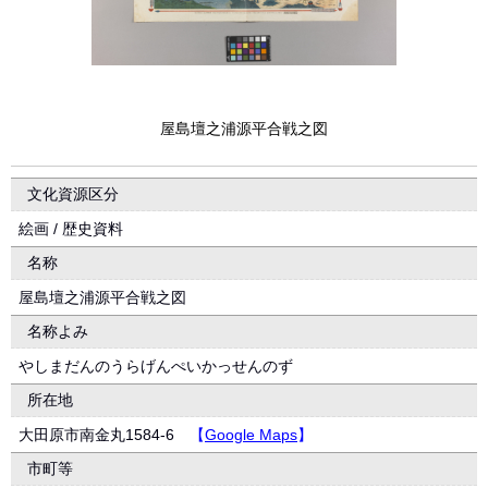
屋島壇之浦源平合戦之図
文化資源区分
絵画 / 歴史資料
名称
屋島壇之浦源平合戦之図
名称よみ
やしまだんのうらげんぺいかっせんのず
所在地
大田原市南金丸1584-6
【
Google Maps
】
市町等