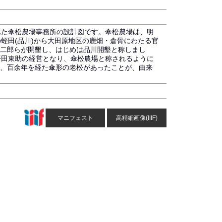
記された傘松農場事務所の設計図です。傘松農場は、明
地区の蛭田(品川)から大田原地区の鹿畑・倉骨にわたる官
二郎らが開墾し、はじめは品川開墾と称しまし
降は平田東助の経営となり、傘松農場と称されるように
、百余年を経た傘形の老松があったことが、由来
マニフェスト
高精細画像(IIIF)