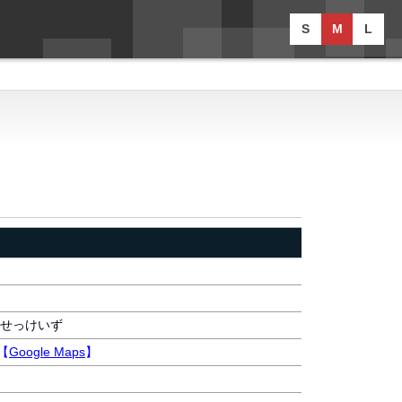
S
M
L
せっけいず
【
Google Maps
】