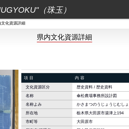
GYOKU"（珠玉）
内文化資源詳細
県内文化資源詳細
項目
内容
文化資源区分
歴史資料 / 歴史資料
名称
傘松農場事務所設計図
名称よみ
かさまつのうじょうじむしょ
所在地
栃木県大田原市湯津上194
市町等
大田原市