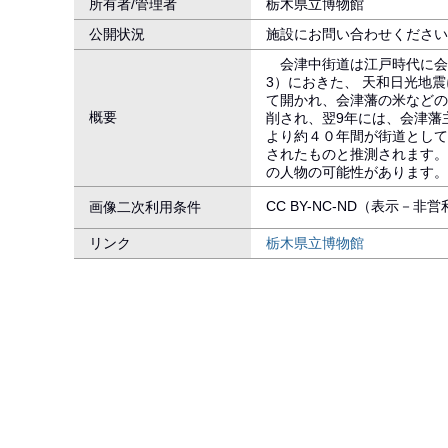
所有者/管理者
栃木県立博物館
公開状況
施設にお問い合わせください
会津中街道は江戸時代に会津
3）におきた、 天和日光地
て開かれ、会津藩の米などの
概要
削され、翌9年には、会津藩
より約４０年間が街道として
されたものと推測されます。
の人物の可能性があります。
CC BY-NC-ND（表示－非
画像二次利用条件
リンク
栃木県立博物館