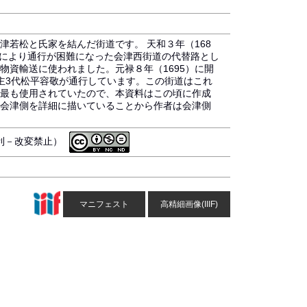
若松と氏家を結んだ街道です。 天和３年（168
震により通行が困難になった会津西街道の代替路とし
物資輸送に使われました。元禄８年（1695）に開
主3代松平容敬が通行しています。この街道はこれ
最も使用されていたので、本資料はこの頃に作成
会津側を詳細に描いていることから作者は会津側
営利－改変禁止）
マニフェスト
高精細画像(IIIF)