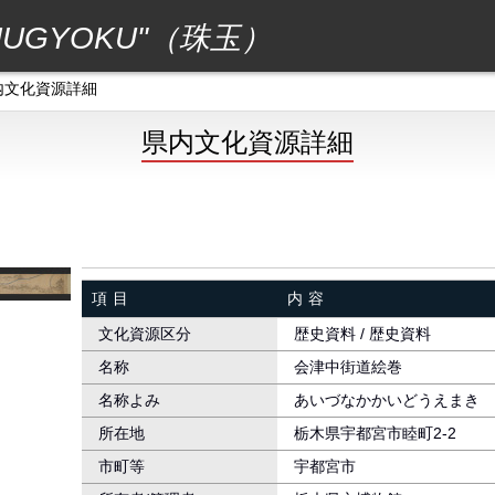
GYOKU"（珠玉）
内文化資源詳細
県内文化資源詳細
項目
内容
文化資源区分
歴史資料 / 歴史資料
名称
会津中街道絵巻
名称よみ
あいづなかかいどうえまき
所在地
栃木県宇都宮市睦町2-2
市町等
宇都宮市