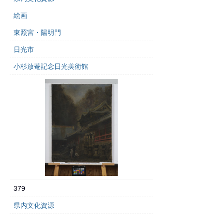
絵画
東照宮・陽明門
日光市
小杉放菴記念日光美術館
379
県内文化資源