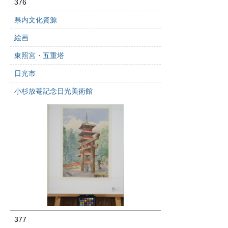
376
県内文化資源
絵画
東照宮・五重塔
日光市
小杉放菴記念日光美術館
377