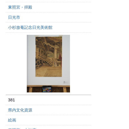
東照宮・拝殿
日光市
小杉放菴記念日光美術館
381
県内文化資源
絵画