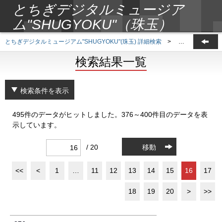
とちぎデジタルミュージア
ム"SHUGYOKU"（珠玉）
とちぎデジタルミュージアム"SHUGYOKU"(珠玉) 詳細検索
>
検索結果一覧
検索結果一覧
検索条件を表示
495件のデータがヒットしました。376～400件目のデータを表
示しています。
/ 20
移動
<<
<
1
…
11
12
13
14
15
16
17
18
19
20
>
>>