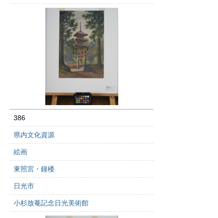
386
県内文化資源
絵画
東照宮・鐘楼
日光市
小杉放菴記念日光美術館