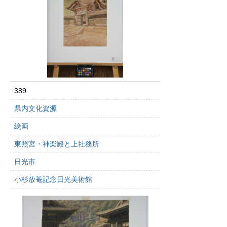
389
県内文化資源
絵画
東照宮・神楽殿と上社務所
日光市
小杉放菴記念日光美術館