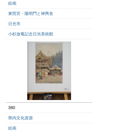
絵画
東照宮・陽明門と神輿舎
日光市
小杉放菴記念日光美術館
380
県内文化資源
絵画