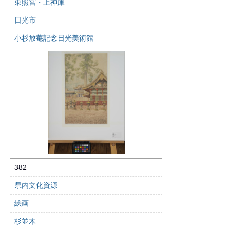
東照宮・上神庫
日光市
小杉放菴記念日光美術館
382
県内文化資源
絵画
杉並木