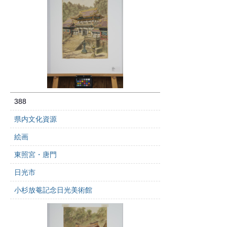
388
県内文化資源
絵画
東照宮・唐門
日光市
小杉放菴記念日光美術館