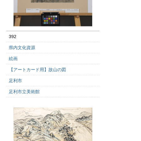
392
県内文化資源
絵画
【アートカード用】故山の図
足利市
足利市立美術館