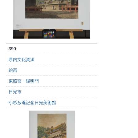
390
県内文化資源
絵画
東照宮・陽明門
日光市
小杉放菴記念日光美術館