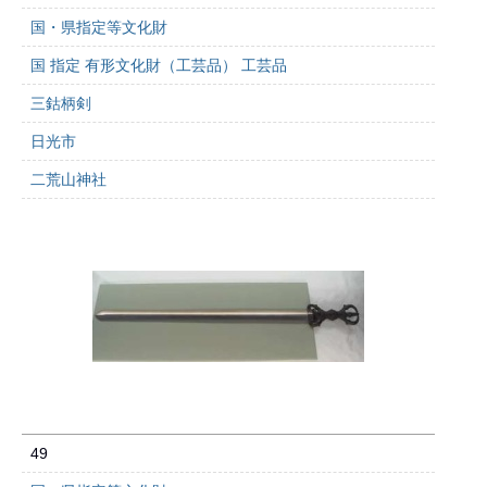
国・県指定等文化財
国 指定 有形文化財（工芸品） 工芸品
三鈷柄剣
日光市
二荒山神社
49