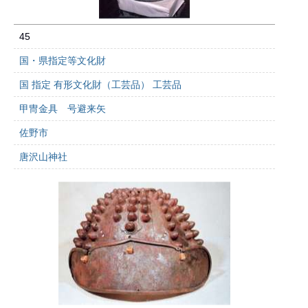
45
国・県指定等文化財
国 指定 有形文化財（工芸品） 工芸品
甲冑金具 号避来矢
佐野市
唐沢山神社