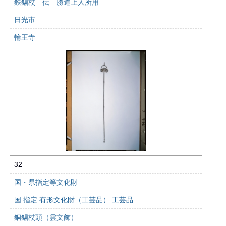
鉄錫杖 伝 勝道上人所用
日光市
輪王寺
32
国・県指定等文化財
国 指定 有形文化財（工芸品） 工芸品
銅錫杖頭（雲文飾）