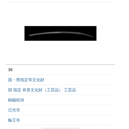
36
国・県指定等文化財
国 指定 有形文化財（工芸品） 工芸品
銅錫杖頭
日光市
輪王寺