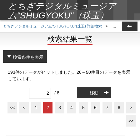
とちぎデジタルミュージア
ム"SHUGYOKU"（珠玉）
とちぎデジタルミュージアム"SHUGYOKU"(珠玉) 詳細検索
>
検索結果一覧
検索結果一覧
検索条件を表示
193件のデータがヒットしました。26～50件目のデータを表示
しています。
/ 8
移動
<<
<
1
2
3
4
5
6
7
8
>
>>