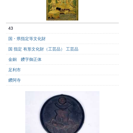
43
国・県指定等文化財
国 指定 有形文化財（工芸品） 工芸品
金銅 鑁字御正体
足利市
鑁阿寺