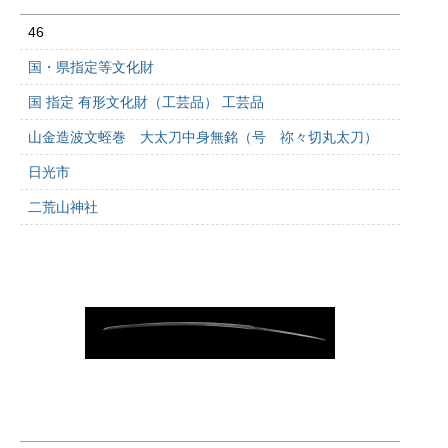
46
国・県指定等文化財
国 指定 有形文化財（工芸品） 工芸品
山金造波文蛭巻 大太刀中身無銘（号 祢々切丸太刀）
日光市
二荒山神社