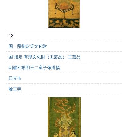
42
国・県指定等文化財
国 指定 有形文化財（工芸品） 工芸品
刺繍不動明王二童子像掛幅
日光市
輪王寺