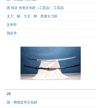
国 指定 有形文化財（工芸品） 工芸品
太刀 銘 力王 附 黒漆太刀拵
足利市
鶏足寺
29
国・県指定等文化財