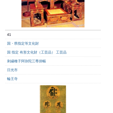
41
国・県指定等文化財
国 指定 有形文化財（工芸品） 工芸品
刺繍種子阿弥陀三尊掛幅
日光市
輪王寺