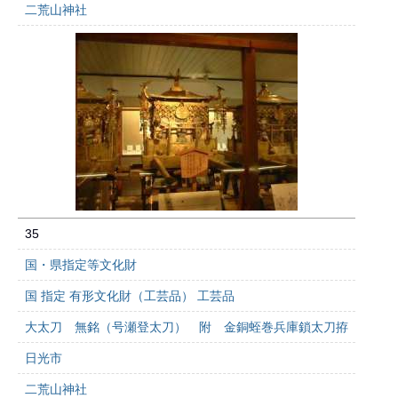
二荒山神社
35
国・県指定等文化財
国 指定 有形文化財（工芸品） 工芸品
大太刀 無銘（号瀬登太刀） 附 金銅蛭巻兵庫鎖太刀拵
日光市
二荒山神社