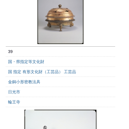
39
国・県指定等文化財
国 指定 有形文化財（工芸品） 工芸品
金銅小形密教法具
日光市
輪王寺