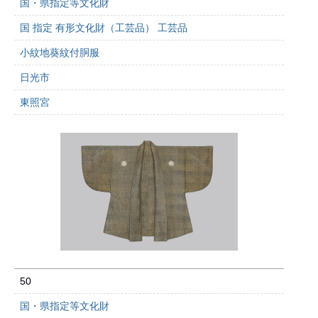
国・県指定等文化財
国 指定 有形文化財（工芸品） 工芸品
小紋地葵紋付胴服
日光市
東照宮
50
国・県指定等文化財