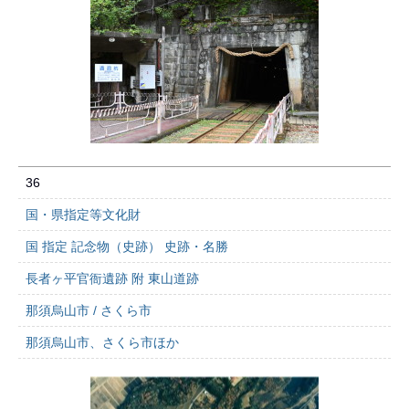
36
国・県指定等文化財
国 指定 記念物（史跡） 史跡・名勝
長者ヶ平官衙遺跡 附 東山道跡
那須烏山市 / さくら市
那須烏山市、さくら市ほか