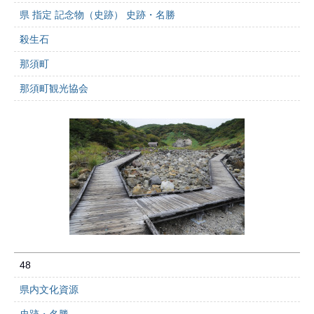
県 指定 記念物（史跡） 史跡・名勝
殺生石
那須町
那須町観光協会
48
県内文化資源