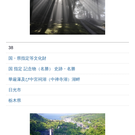
38
国・県指定等文化財
国 指定 記念物（名勝） 史跡・名勝
華厳瀑及び中宮祠湖（中禅寺湖）湖畔
日光市
栃木県