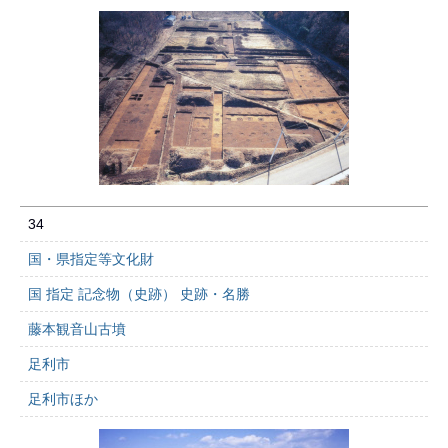
34
国・県指定等文化財
国 指定 記念物（史跡） 史跡・名勝
藤本観音山古墳
足利市
足利市ほか