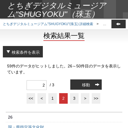
とちぎデジタルミュージア
ム"SHUGYOKU"（珠玉）
とちぎデジタルミュージアム"SHUGYOKU"(珠玉) 詳細検索
>
検索結果一覧
検索結果一覧
検索条件を表示
59件のデータがヒットしました。26～50件目のデータを表示し
ています。
/ 3
移動
<<
<
1
2
3
>
>>
26
国・県指定等文化財