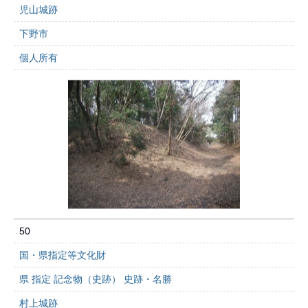
児山城跡
下野市
個人所有
50
国・県指定等文化財
県 指定 記念物（史跡） 史跡・名勝
村上城跡