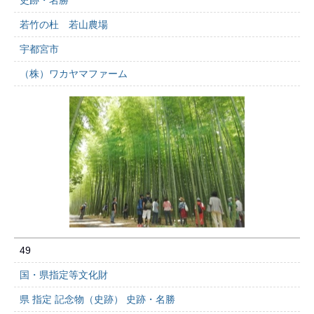
史跡・名勝
若竹の杜 若山農場
宇都宮市
（株）ワカヤマファーム
49
国・県指定等文化財
県 指定 記念物（史跡） 史跡・名勝