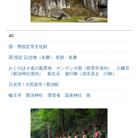
40
国・県指定等文化財
国 指定 記念物（名勝） 史跡・名勝
おくのほそ道の風景地 ガンマンガ淵（慈雲寺境内） 八幡宮
（那須神社境内） 殺生石 遊行柳（清水流るゝの柳）
日光市 / 大田原市 / 那須町
輪王寺 那須神社 環境省 温泉神社 他