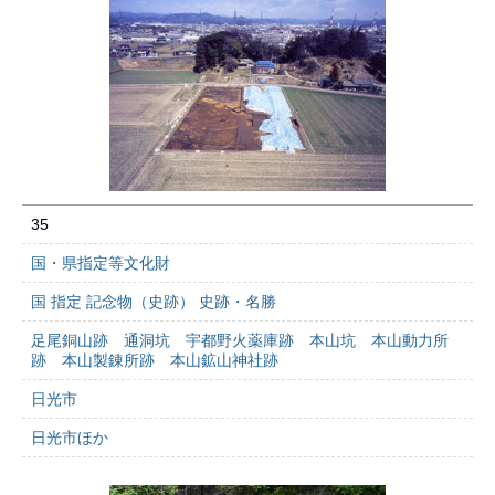
35
国・県指定等文化財
国 指定 記念物（史跡） 史跡・名勝
足尾銅山跡 通洞坑 宇都野火薬庫跡 本山坑 本山動力所
跡 本山製錬所跡 本山鉱山神社跡
日光市
日光市ほか