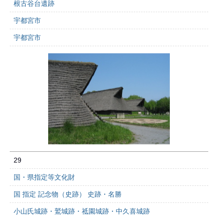
根古谷台遺跡
宇都宮市
宇都宮市
29
国・県指定等文化財
国 指定 記念物（史跡） 史跡・名勝
小山氏城跡・鷲城跡・祗園城跡・中久喜城跡