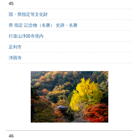
45
国・県指定等文化財
県 指定 記念物（名勝） 史跡・名勝
行道山浄因寺境内
足利市
浄因寺
46