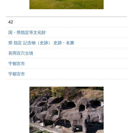
42
国・県指定等文化財
県 指定 記念物（史跡） 史跡・名勝
長岡百穴古墳
宇都宮市
宇都宮市