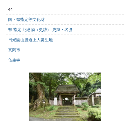
44
国・県指定等文化財
県 指定 記念物（史跡） 史跡・名勝
日光開山勝道上人誕生地
真岡市
仏生寺