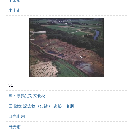
小山市
小山市
31
国・県指定等文化財
国 指定 記念物（史跡） 史跡・名勝
日光山内
日光市