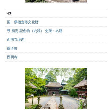
43
国・県指定等文化財
県 指定 記念物（史跡） 史跡・名勝
西明寺境内
益子町
西明寺