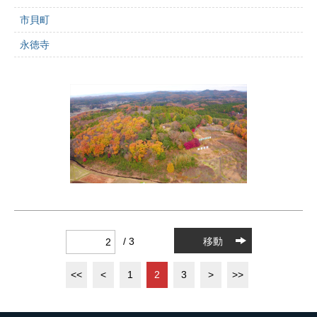
市貝町
永徳寺
/ 3
移動
<<
<
1
2
3
>
>>