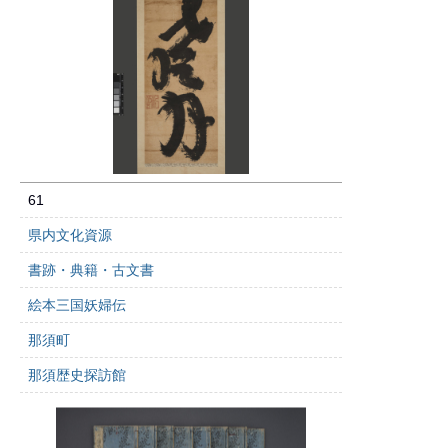
61
県内文化資源
書跡・典籍・古文書
絵本三国妖婦伝
那須町
那須歴史探訪館