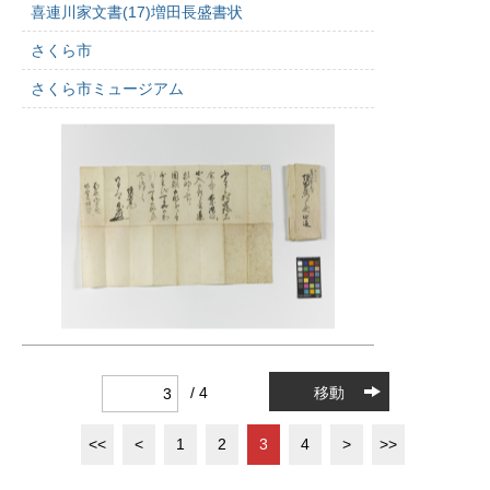
喜連川家文書(17)増田長盛書状
さくら市
さくら市ミュージアム
/ 4
移動
<<
<
1
2
3
4
>
>>