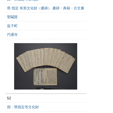
県 指定 有形文化財（書跡） 書跡・典籍・古文書
聖鬮賛
益子町
円通寺
52
国・県指定等文化財