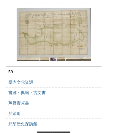
59
県内文化資源
書跡・典籍・古文書
芦野資貞書
那須町
那須歴史探訪館