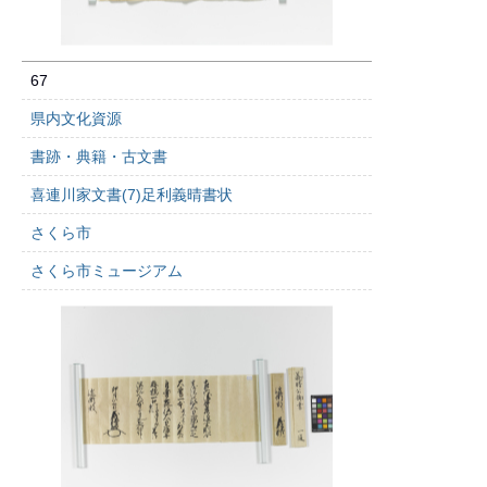
67
県内文化資源
書跡・典籍・古文書
喜連川家文書(7)足利義晴書状
さくら市
さくら市ミュージアム