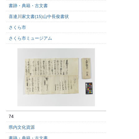
書跡・典籍・古文書
喜連川家文書(15)山中長俊書状
さくら市
さくら市ミュージアム
74
県内文化資源
書跡・典籍・古文書