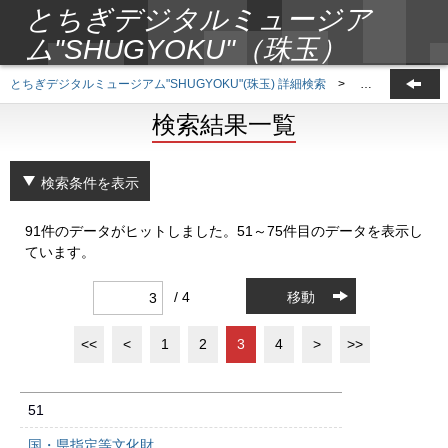
とちぎデジタルミュージア
ム"SHUGYOKU"（珠玉）
とちぎデジタルミュージアム"SHUGYOKU"(珠玉) 詳細検索
>
検索結果一覧
検索結果一覧
検索条件を表示
91件のデータがヒットしました。51～75件目のデータを表示し
ています。
/ 4
移動
<<
<
1
2
3
4
>
>>
51
国・県指定等文化財