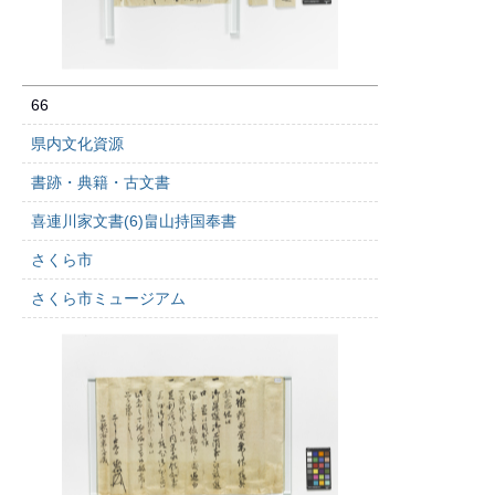
66
県内文化資源
書跡・典籍・古文書
喜連川家文書(6)畠山持国奉書
さくら市
さくら市ミュージアム