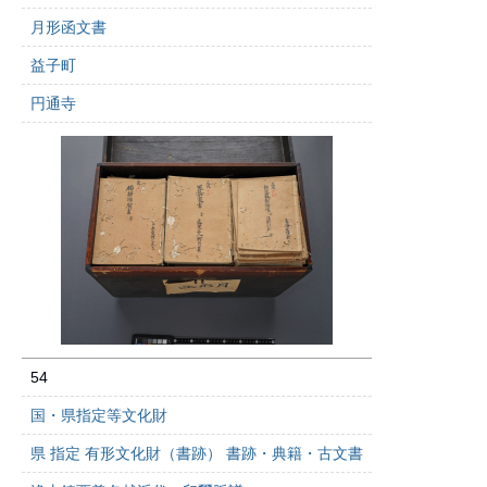
月形函文書
益子町
円通寺
54
国・県指定等文化財
県 指定 有形文化財（書跡） 書跡・典籍・古文書