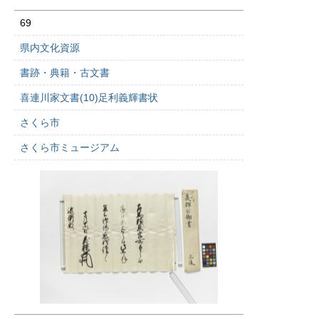
69
県内文化資源
書跡・典籍・古文書
喜連川家文書(10)足利義輝書状
さくら市
さくら市ミュージアム