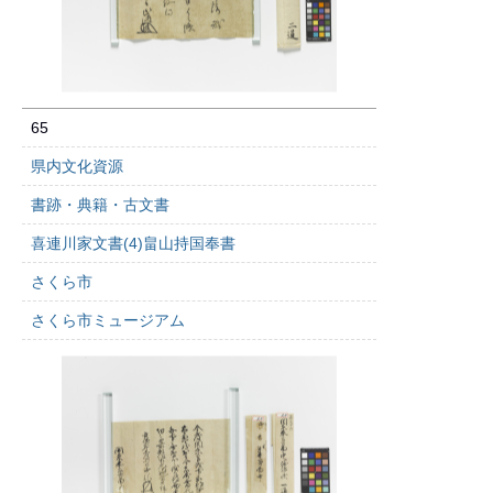
65
県内文化資源
書跡・典籍・古文書
喜連川家文書(4)畠山持国奉書
さくら市
さくら市ミュージアム