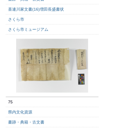
喜連川家文書(16)増田長盛書状
さくら市
さくら市ミュージアム
75
県内文化資源
書跡・典籍・古文書