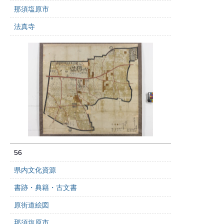
那須塩原市
法真寺
56
県内文化資源
書跡・典籍・古文書
原街道絵図
那須塩原市