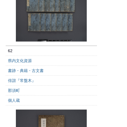
62
県内文化資源
書跡・典籍・古文書
俳諧『常盤木』
那須町
個人蔵