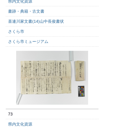
県内文化資源
書跡・典籍・古文書
喜連川家文書(14)山中長俊書状
さくら市
さくら市ミュージアム
73
県内文化資源