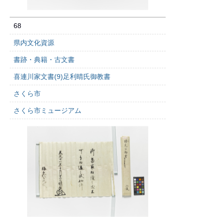
68
県内文化資源
書跡・典籍・古文書
喜連川家文書(9)足利晴氏御教書
さくら市
さくら市ミュージアム