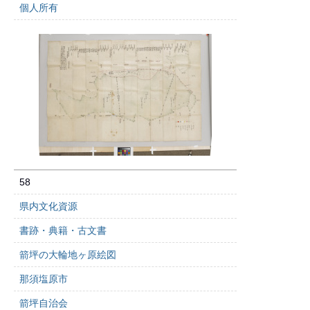
個人所有
58
県内文化資源
書跡・典籍・古文書
箭坪の大輪地ヶ原絵図
那須塩原市
箭坪自治会