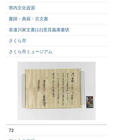
県内文化資源
書跡・典籍・古文書
喜連川家文書(12)里見義康書状
さくら市
さくら市ミュージアム
72