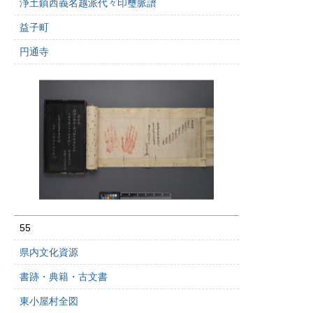
浄土鎮西義名越派代々印璽脈譜
益子町
円通寺
55
県内文化資源
書跡・典籍・古文書
東小屋村全図