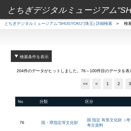
とちぎデジタルミュージアム"SHU
とちぎデジタルミュージアム"SHUGYOKU"(珠玉) 詳細検索
>
検
検索条件を表示
204件のデータがヒットしました。76～100件目のデータを
<<
<
1
2
3
No.
分類
区分
国 指定 有形文化財（
76
国・県指定等文化財
考古資料