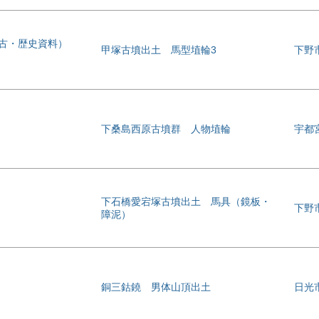
考古・歴史資料）
甲塚古墳出土 馬型埴輪3
下野
下桑島西原古墳群 人物埴輪
宇都
下石橋愛宕塚古墳出土 馬具（鏡板・
下野
障泥）
銅三鈷鐃 男体山頂出土
日光