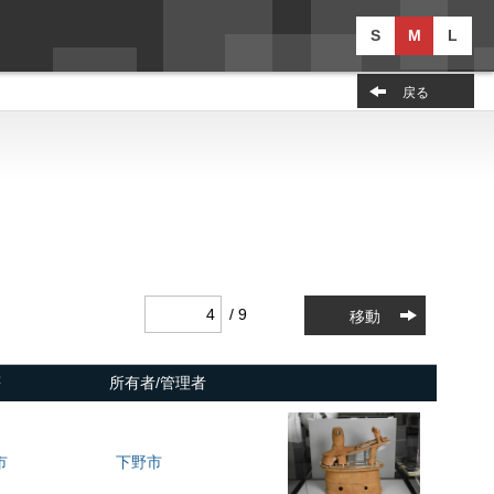
S
M
L
戻る
/ 9
移動
等
所有者/管理者
市
下野市