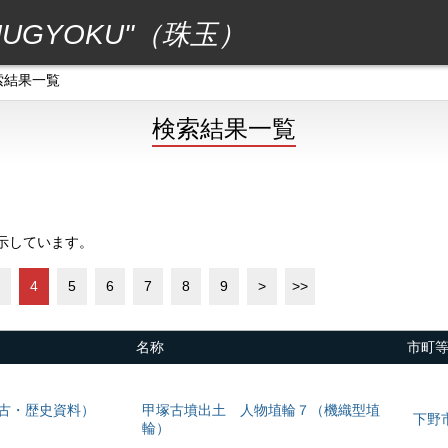
GYOKU"（珠玉）
索結果一覧
検索結果一覧
表示しています。
4
5
6
7
8
9
>
>>
名称
市町
考古・歴史資料）
甲塚古墳出土 人物埴輪７（機織型埴
下野
輪）