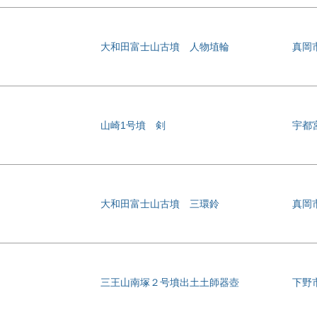
大和田富士山古墳 人物埴輪
真岡
山崎1号墳 剣
宇都宮
大和田富士山古墳 三環鈴
真岡
三王山南塚２号墳出土土師器壺
下野