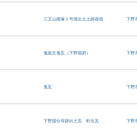
三王山南塚１号墳出土土師器壺
下野
鬼面文鬼瓦（下野国府）
下野
鬼瓦
下野
下野国分寺跡出土瓦 軒丸瓦
下野