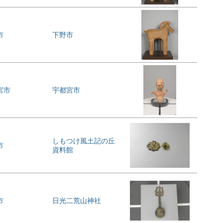
市
下野市
宮市
宇都宮市
しもつけ風土記の丘
市
資料館
市
日光二荒山神社