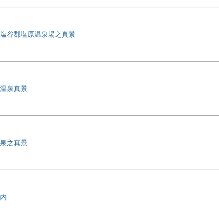
塩谷郡塩原温泉場之真景
温泉真景
泉之真景
内