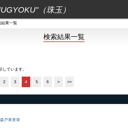
GYOKU"（珠玉）
索結果一覧
検索結果一覧
表示しています。
2
3
4
5
6
>
>>
森戸果香筆