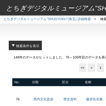
とちぎデジタルミュージアム"SHU
とちぎデジタルミュージアム"SHUGYOKU"(珠玉) 詳細検索
>
検
検索条件を表示
148件のデータがヒットしました。76～100件目のデータを
<<
<
1
No.
分類
区分
名称
76
県内文化資源
歴史資料
藤原魚名像 