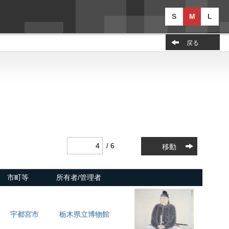
S
M
L
戻る
/ 6
移動
市町等
所有者/管理者
宇都宮市
栃木県立博物館