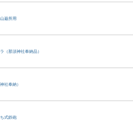
山巌所用
ラ（那須神社奉納品）
神社奉納）
ち式鉄砲