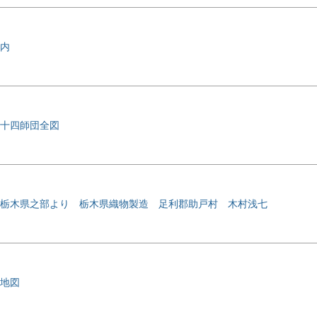
内
十四師団全図
栃木県之部より 栃木県織物製造 足利郡助戸村 木村浅七
地図