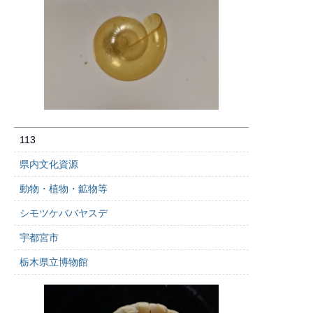
113
県内文化資源
動物・植物・鉱物等
シモツケババヤスデ
宇都宮市
栃木県立博物館