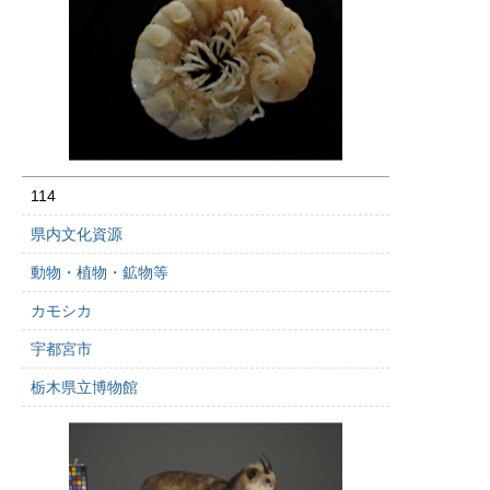
114
県内文化資源
動物・植物・鉱物等
カモシカ
宇都宮市
栃木県立博物館