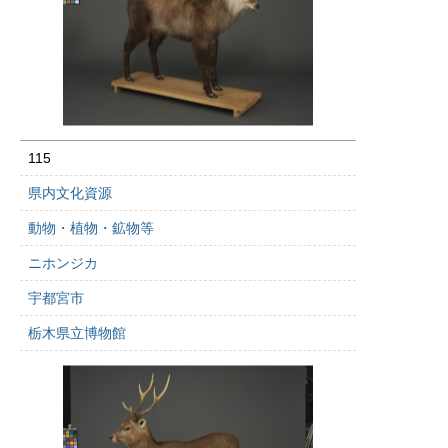
115
県内文化資源
動物・植物・鉱物等
ニホンジカ
宇都宮市
栃木県立博物館