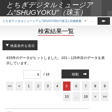
とちぎデジタルミュージア
ム"SHUGYOKU"（珠玉）
とちぎデジタルミュージアム"SHUGYOKU"(珠玉) 詳細検索
>
検索結果一覧
検索結果一覧
検索条件を表示
433件のデータがヒットしました。101～125件目のデータを表
示しています。
/ 18
移動
<<
<
1
2
3
4
5
6
7
8
9
10
…
18
>
>>