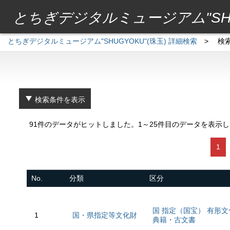
とちぎデジタルミュージアム"SHU
とちぎデジタルミュージアム"SHUGYOKU"(珠玉) 詳細検索
>
検
検索条件を表示
91件のデータがヒットしました。1～25件目のデータを表示
1
No.
分類
区分
国 指定（国宝） 有形
1
国・県指定等文化財
典籍・古文書