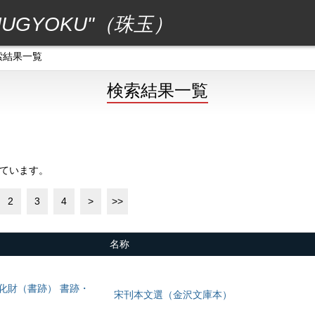
GYOKU"（珠玉）
索結果一覧
検索結果一覧
しています。
2
3
4
>
>>
名称
文化財（書跡） 書跡・
宋刊本文選（金沢文庫本）