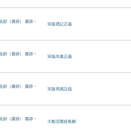
文化財（書跡） 書跡・
宋版禮記正義
文化財（書跡） 書跡・
宋版尚書正義
文化財（書跡） 書跡・
宋版周易註疏
文化財（書跡） 書跡・
大般涅槃経集解