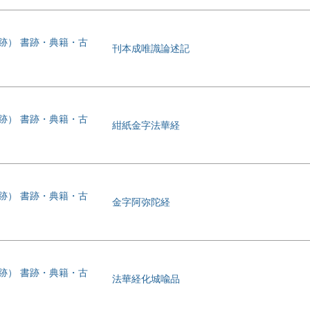
書跡） 書跡・典籍・古
刊本成唯識論述記
書跡） 書跡・典籍・古
紺紙金字法華経
書跡） 書跡・典籍・古
金字阿弥陀経
書跡） 書跡・典籍・古
法華経化城喩品