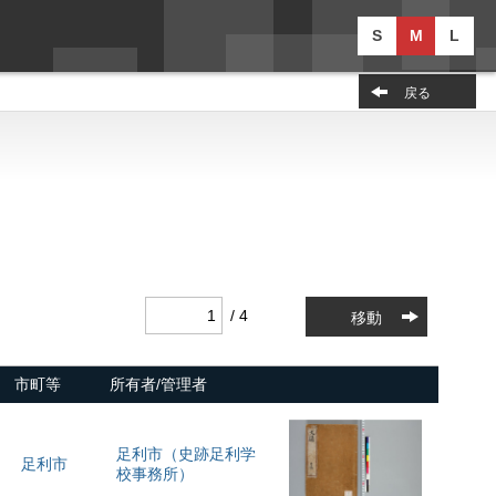
S
M
L
戻る
/ 4
移動
市町等
所有者/管理者
足利市（史跡足利学
足利市
校事務所）