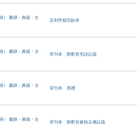
書跡） 書跡・典籍・古
足利学校旧鈔本
書跡） 書跡・典籍・古
宋刊本 附釈音毛詩註疏
書跡） 書跡・典籍・古
宋刊本 周禮
書跡） 書跡・典籍・古
宋刊本 附釈音春秋左傳註疏