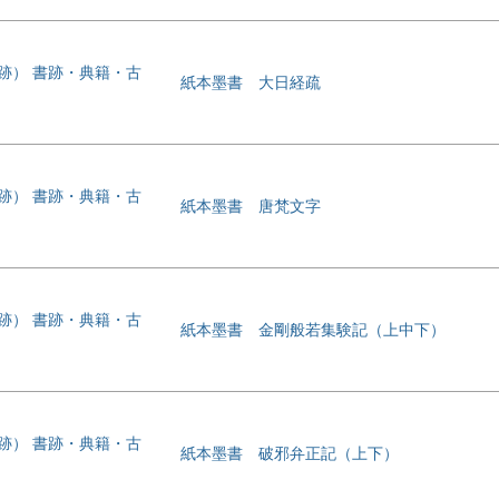
書跡） 書跡・典籍・古
紙本墨書 大日経疏
書跡） 書跡・典籍・古
紙本墨書 唐梵文字
書跡） 書跡・典籍・古
紙本墨書 金剛般若集験記（上中下）
書跡） 書跡・典籍・古
紙本墨書 破邪弁正記（上下）