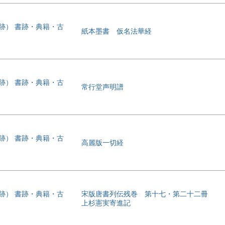
書跡） 書跡・典籍・古
紙本墨書 仮名法華経
書跡） 書跡・典籍・古
常行堂声明譜
書跡） 書跡・典籍・古
高麗版一切経
書跡） 書跡・典籍・古
宋版唐書列伝残巻 第十七・第二十二冊
上杉憲実寄進記