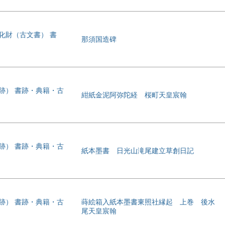
化財（古文書） 書
那須国造碑
書跡） 書跡・典籍・古
紺紙金泥阿弥陀経 桜町天皇宸翰
書跡） 書跡・典籍・古
紙本墨書 日光山滝尾建立草創日記
書跡） 書跡・典籍・古
蒔絵箱入紙本墨書東照社縁起 上巻 後水
尾天皇宸翰