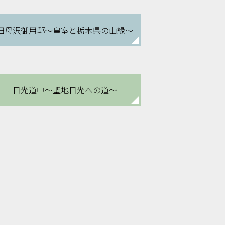
田母沢御用邸
～皇室と栃木県の由縁～
日光道中
～聖地日光への道～