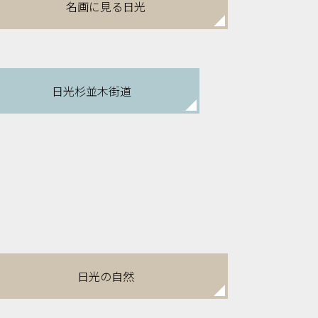
名画に見る日光
日光杉並木街道
日光の自然