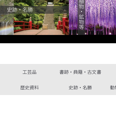
工芸品
書跡・典籍・古文書
歴史資料
史跡・名勝
動