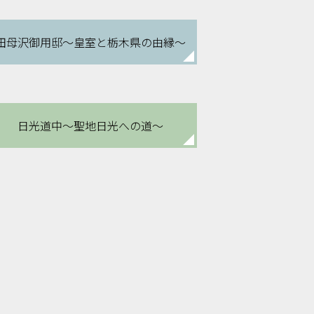
田母沢御用邸
～皇室と栃木県の由縁～
日光道中
～聖地日光への道～