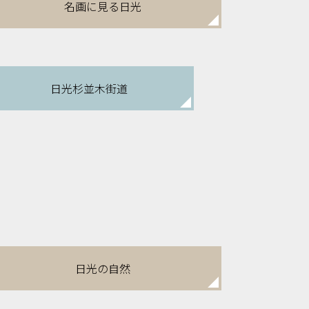
名画に見る日光
日光杉並木街道
日光の自然