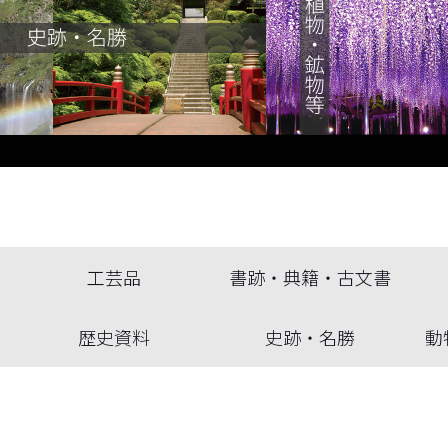
工芸品
書跡・典籍・古文書
歴史資料
史跡・名勝
動