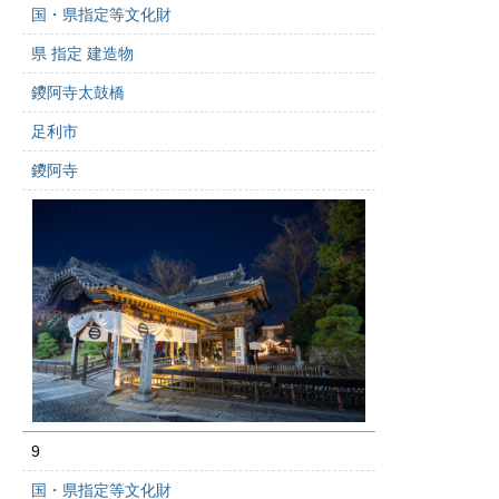
国・県指定等文化財
県 指定 建造物
鑁阿寺太鼓橋
足利市
鑁阿寺
9
国・県指定等文化財