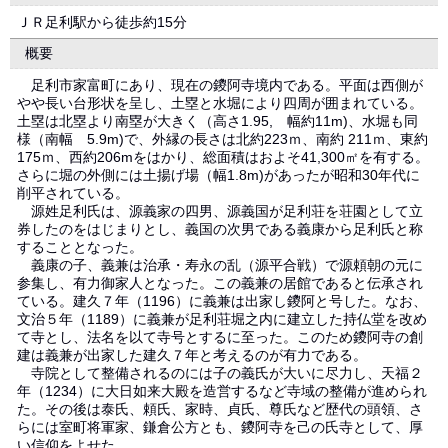
ＪＲ足利駅から徒歩約15分
概要
足利市家富町にあり、現在の鑁阿寺境内である。平面は西側が
やや長い台形状を呈し、土塁と水堀により四周が囲まれている。
土塁は北塁より南塁が大きく（高さ1.95, 幅約11m)、水堀も同
様（南幅 5.9m)で、外縁の長さは北約223ｍ、南約 211ｍ、東約
175ｍ、西約206mをはかり、総面積はおよそ41,300㎡を有する。
さらに堀の外側には土揚げ場（幅1.8m)があったが昭和30年代に
削平されている。
源姓足利氏は、源義家の四男、源義国が足利荘を荘園として立
券したのをはじまりとし、義国の次男である義康から足利氏と称
することとなった。
義康の子、義兼は治承・寿永の乱（源平合戦）で源頼朝の元に
参集し、有力御家人となった。この義兼の居館であると伝承され
ている。建久７年（1196）に義兼は出家し鑁阿と号した。なお、
文治５年（1189）に義兼が足利荘堀之内に建立した持仏堂を改め
て寺とし、法名を以て寺号とするに至った。このため鑁阿寺の創
建は義兼が出家した建久７年と考えるのが有力である。
寺院として整備されるのには子の義氏が大いに尽力し、天福２
年（1234）に大日如来大殿を造営するなど寺域の整備が進められ
た。その後は泰氏、頼氏、家時、貞氏、尊氏など歴代の頭領、さ
らには室町将軍家、鎌倉公方とも、鑁阿寺を己の氏寺として、厚
い信仰をよせた。