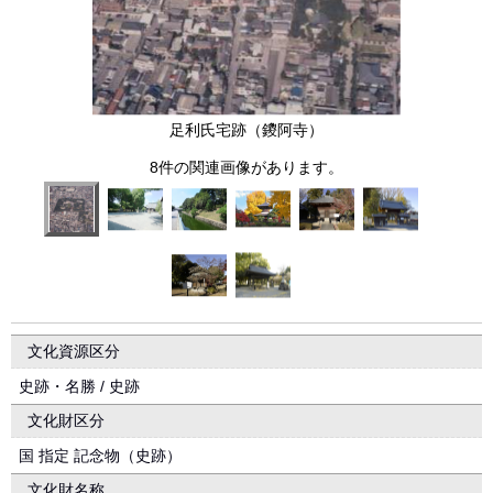
足利氏宅跡（鑁阿寺）
8件の関連画像があります。
文化資源区分
史跡・名勝 / 史跡
文化財区分
国 指定 記念物（史跡）
文化財名称