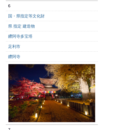
6
国・県指定等文化財
県 指定 建造物
鑁阿寺多宝塔
足利市
鑁阿寺
7