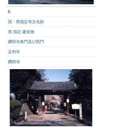
5
国・県指定等文化財
県 指定 建造物
鑁阿寺東門及び西門
足利市
鑁阿寺