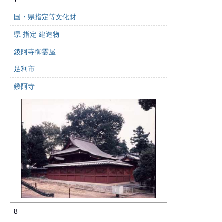
国・県指定等文化財
県 指定 建造物
鑁阿寺御霊屋
足利市
鑁阿寺
8