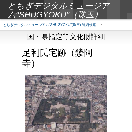
とちぎデジタルミュージア
ム"SHUGYOKU"（珠玉）
とちぎデジタルミュージアム"SHUGYOKU"(珠玉) 詳細検索
>
国・県指定等文
国・県指定等文化財詳細
足利氏宅跡（鑁阿
寺）