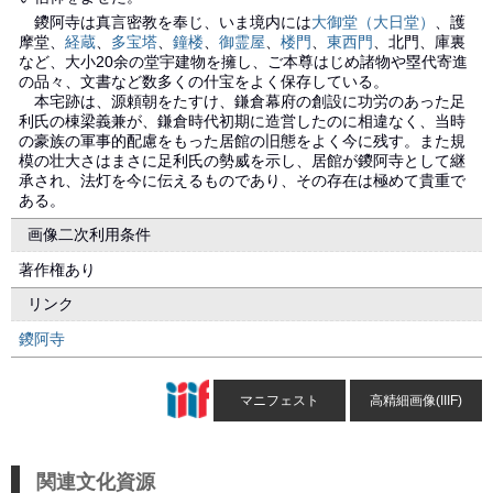
鑁阿寺は真言密教を奉じ、いま境内には
大御堂（大日堂）
、護
摩堂、
経蔵
、
多宝塔
、
鐘楼
、
御霊屋
、
楼門
、
東西門
、北門、庫裏
など、大小20余の堂宇建物を擁し、ご本尊はじめ諸物や塁代寄進
の品々、文書など数多くの什宝をよく保存している。
本宅跡は、源頼朝をたすけ、鎌倉幕府の創設に功労のあった足
利氏の棟梁義兼が、鎌倉時代初期に造営したのに相違なく、当時
の豪族の軍事的配慮をもった居館の旧態をよく今に残す。また規
模の壮大さはまさに足利氏の勢威を示し、居館が鑁阿寺として継
承され、法灯を今に伝えるものであり、その存在は極めて貴重で
ある。
画像二次利用条件
著作権あり
リンク
鑁阿寺
マニフェスト
高精細画像(IIIF)
関連文化資源