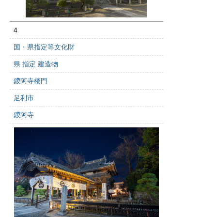
4
国・県指定等文化財
県 指定 建造物
鑁阿寺楼門
足利市
鑁阿寺