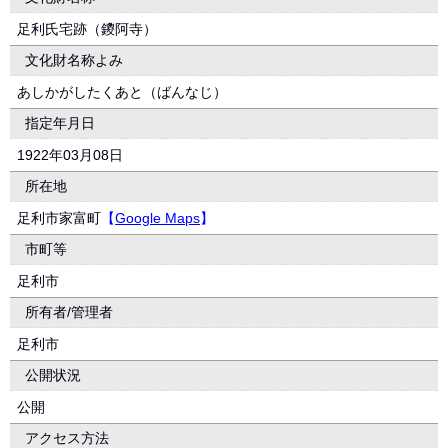
足利氏宅跡（鑁阿寺）
文化財名称よみ
あしかがしたくあと（ばんなじ）
指定年月日
1922年03月08日
所在地
足利市家富町
【
Google Maps
】
市町等
足利市
所有者/管理者
足利市
公開状況
公開
アクセス方法